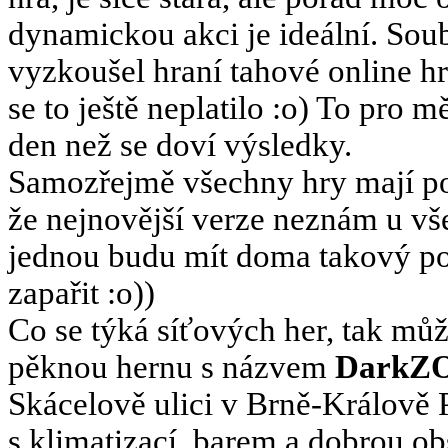
dynamickou akci je ideální. Sou
vyzkoušel hraní tahové online h
se to ještě neplatilo :o) To pro m
den než se doví výsledky.
Samozřejmě všechny hry mají pos
že nejnovější verze neznám u v
jednou budu mít doma takový poč
zapařit :o))
Co se týká síťových her, tak můž
pěknou hernu s názvem
DarkZ
Skácelově ulici v Brně-Králově 
s klimatizací, barem a dobrou ob