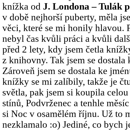
knížka od
J. Londona – Tulák 
v době nejhorší puberty, měla js
věci, které se mi honily hlavou.
nebyl čas kvůli práci a kvůli dal
před 2 lety, kdy jsem četla kníž
z knihovny. Tak jsem se dostala
Zároveň jsem se dostala ke jmé
knížky se mi zalíbily, takže je č
světla, pak jsem si koupila celo
stínů, Podvrženec a tenhle měsíc
si Noc v osamělém říjnu. Už to 
nezklamalo :o) Jediné, co bych j