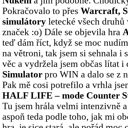
Nukem
a jim podobné. Chodičky s
Pokračovalo to přes
Warcraft, S
simulátory
letecké všech druhů v
značek :o) Dále se objevila hra
A
teď dám říct, když se moc nudím 
na větroni, tak jsem si sehnala i
věc a vydržela jsem občas lítat i
Simulator
pro
WIN a dalo se z n
Pak mě cosi potrefilo a vrhla js
HALF LIFE – mode Counter S
Tu jsem hrála velmi intenzivně a
aspoň teda podle toho, jak mi obč
hra, je sice stará, ale pořád moc o