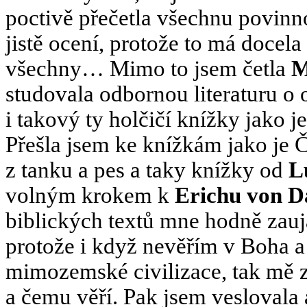
poctivě přečetla všechnu povinn
jistě ocení, protože to má docel
všechny… Mimo to jsem četla
M
studovala odbornou literaturu o o
i takový ty holčičí knížky jako je
Přešla jsem ke knížkám jako je Č
z tanku a pes a taky knížky od
L
volným krokem k
Erichu von D
biblických textů mne hodně zaujal
protože i když nevěřím v Boha a 
mimozemské civilizace, tak mě za
a čemu věří. Pak jsem veslovala 