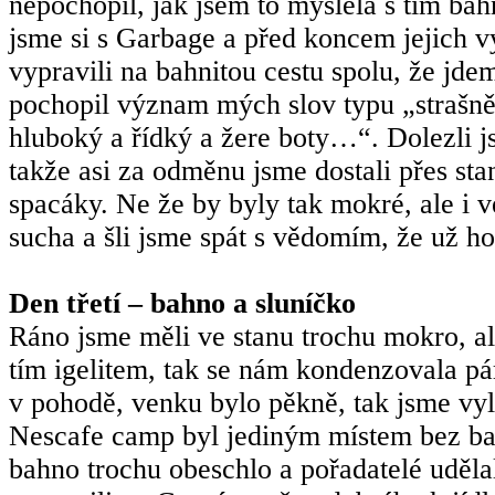
nepochopil, jak jsem to myslela s tím bah
jsme si s Garbage a před koncem jejich v
vypravili na bahnitou cestu spolu, že jde
pochopil význam mých slov typu „strašně
hluboký a řídký a žere boty…“. Dolezli j
takže asi za odměnu jsme dostali přes sta
spacáky. Ne že by byly tak mokré, ale i v
sucha a šli jsme spát s vědomím, že už hod
Den třetí – bahno a sluníčko
Ráno jsme měli ve stanu trochu mokro, al
tím igelitem, tak se nám kondenzovala pár
v pohodě, venku bylo pěkně, tak jsme vyle
Nescafe camp byl jediným místem bez bah
bahno trochu obeschlo a pořadatelé udělal