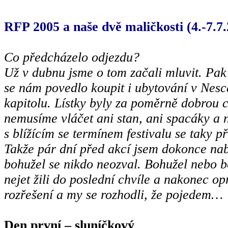
RFP
2005 a
naše dvě maličkosti (4.-7.7
Co předcházelo odjezdu?
Už v dubnu jsme o tom začali mluvit. Pak 
se nám povedlo koupit i ubytování v Nesc
kapitolu. Lístky byly za poměrně dobrou 
nemusíme vláčet ani stan, ani spacáky a 
s blížícím se termínem festivalu se taky p
Takže pár dní před akcí jsem dokonce nabí
bohužel se nikdo neozval. Bohužel nebo b
nejet žili do poslední chvíle a nakonec op
rozřešení a my se rozhodli, že pojedem…
Den první – sluníčkový