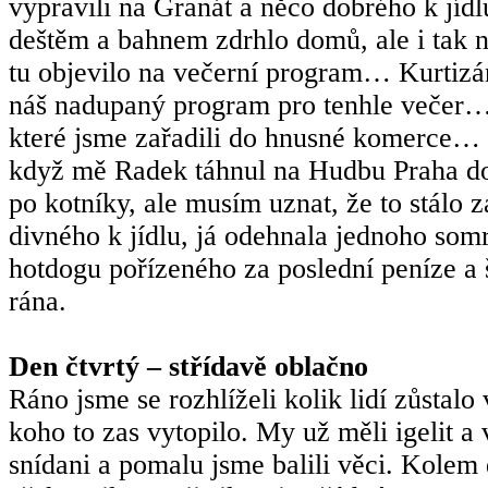
vypravili na Granát a něco dobrého k jídl
deštěm a bahnem zdrhlo domů, ale i tak n
tu objevilo na večerní program… Kurtizán
náš nadupaný program pro tenhle večer… 
které jsme zařadili do hnusné komerce… fa
když mě Radek táhnul na Hudbu Praha do 
po kotníky, ale musím uznat, že to stálo z
divného k jídlu, já odehnala jednoho som
hotdogu pořízeného za poslední peníze a š
rána.
Den čtvrtý – střídavě oblačno
Ráno jsme se rozhlíželi kolik lidí zůstalo
koho to zas vytopilo. My už měli igelit a
snídani a pomalu jsme balili věci. Kolem