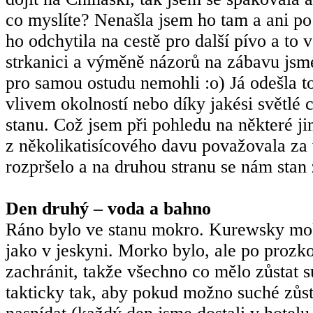
co myslíte? Nenašla jsem ho tam a ani po
ho odchytila na cestě pro další pívo a to
strkanici a výměně názorů na zábavu jsm
pro samou ostudu nemohli :o) Já odešla to
vlivem okolností nebo díky jakési světlé
stanu. Což jsem při pohledu na některé j
z několikatisícového davu považovala za 
rozpršelo a na druhou stranu se nám stan 
Den druhý – voda a bahno
Ráno bylo ve stanu mokro. Kurewsky mok
jako v jeskyni. Morko bylo, ale po prozko
zachránit, takže všechno co mělo zůstat s
takticky tak, aby pokud možno suché zůsta