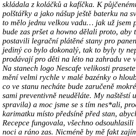
skládala z koláčků a kafíčka. K půjčeném
polštářky a jako nášup ještě baterku na sv
to mělo jednu velkou vadu… jak už jsem ps
bude zas pršet a howno dělali proto, aby
postavili legrační plátěné stany pro pane
jediný co bylo dokonalý, tak to byly ty ne
prodávají pro děti na léto na zahradu ve
Na stanech logo Nescafe velikosti prasete a
mění velmi rychle v malé bazénky o hlo
co ve stanu necháte bude zaručeně mokré,
sami preventivně neuděláte. My naštěstí u
spravila) a moc jsme se s tím nes*ali, pro
karimatku místo předsíně před stan, abyc
Recepce fungovala, všechno odsouhlasili 
noci a ráno zas. Nicméně by mě fakt zají