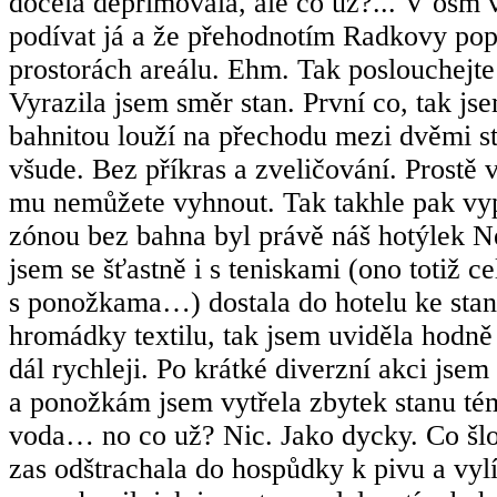
docela deprimovala, ale co už?... V osm v
podívat já a že přehodnotím Radkovy po
prostorách areálu. Ehm. Tak poslouchej
Vyrazila jsem směr stan. První co, tak jse
bahnitou louží na přechodu mezi dvěmi st
všude. Bez příkras a zveličování. Prostě 
mu nemůžete vyhnout. Tak takhle pak vypa
zónou bez bahna byl právě náš hotýlek N
jsem se šťastně i s teniskami (ono totiž 
s ponožkama…) dostala do hotelu ke stan
hromádky textilu, tak jsem uviděla hodně
dál rychleji. Po krátké diverzní akci jse
a ponožkám jsem vytřela zbytek stanu tém
voda… no co už? Nic. Jako dycky. Co šlo z
zas odštrachala do hospůdky k pivu a vylí