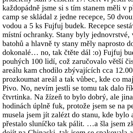
každopádně jsme si s tím stanem měli v p
camp se skládal z jedne recepce, 50 dvou
vodou a 5 ks Fujfuj budek. Recepce sestá
místní ochranky. Stany byly jednovrstvé, v
batohů a hlavně ty stany měly naprosto d
dokonalé… no, tak čtěte dál :o) Fujfuj bu
pouhých 100 lidí, což zaručovalo větší či
areálu kam chodilo zbývajících cca 12.00
prozkoumat areál a tak vůbec, kde co maj
Pivo. No, nevím jestli se tomu tak dalo ř
čtvrtinka. Na žízeň to bylo dobrý, ale jin
hodinách úplně fuk, protože jsem se na p
musela jsem jít zalézt do stanu, kde bylo
přestalo sluníčko tak pálit. …a šla jsem
dojít na Chinaski, tak jsem se spakovala a