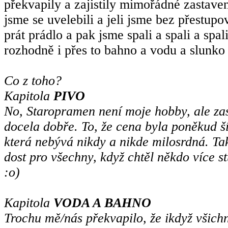
překvapily a zajistily mimořádné zastave
jsme se uvelebili a jeli jsme bez přestup
prát prádlo a pak jsme spali a spali a spa
rozhodně i přes to bahno a vodu a slunko 
Co z toho?
Kapitola
PIVO
No, Staropramen není moje hobby, ale zas 
docela dobře. To, že cena byla poněkud šíl
která nebývá nikdy a nikde milosrdná. Tak
dost pro všechny, když chtěl někdo více 
:o)
Kapitola
VODA A BAHNO
Trochu mě/nás překvapilo, že ikdyž všichn