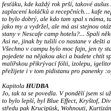
fesťáku, kde každý rok prší, takové aušus 
zaplacení koláčků a recepčních… kafe ne
to bylo dobrý, ale kdo tam spal s náma, 
jako my a vydržel, ale má asi stejnou otáz
stany v Nescafe camp hotelu?... Spali ně
Asi ne, jinak by tušili co nastane v dešti a
Všechno v campu bylo moc fajn, jen ty sta
pojedete na nějakou akci a budete chtít s
malířskou přikrývací fólii, izolepu, igeli
přežijete i v tom pidistanu pro panenky :o
Kapitola
HUDBA
Jo, tak ta se povedla. V pondělí jsem si u
to bylo lepší, byl Blue Effect, Kryštof, D
středu pak Krucipüsk, Wohnouti, Kurtizá