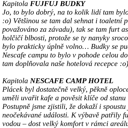
Kapitola
FUJFUJ BUDKY
Jo, to bylo dobrý, na to kolik lidí tam byl
:o) Většinou se tam dal sehnat i toaletní 
považováno za závadu), tak se tam furt as
holčičí blbosti, protože se ty nanyky sro
bylo prakticky úplně volno… Budky se pu
Nescafe campu to bylo v pohode celou dob
tam doplňovala naše hotelová recepce :o
Kapitola
NESCAFE CAMP HOTEL
Plácek byl dostatečně velký, pěkně oploc
uměli uvařit kafe a pověsit klíče od stan
Postupně jsme zjistili, že dokaží i spoust
neočekávané události. K výbavě patřily fu
vodou – dost velký komfort v rámci areál