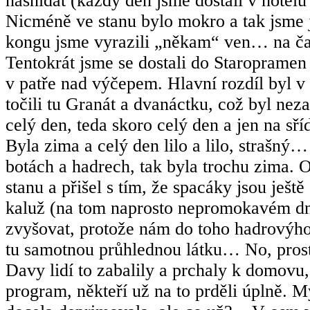
nasnídat (každý den jsme dostali v hotelu 
Nicméně ve stanu bylo mokro a tak jsme j
kongu jsme vyrazili „někam“ ven… na čaj 
Tentokrát jsme se dostali do Staropramen
v patře nad výčepem. Hlavní rozdíl byl v t
točili tu Granát a dvanáctku, což byl nez
celý den, teda skoro celý den a jen na sří
Byla zima a celý den lilo a lilo, strašný
botách a hadrech, tak byla trochu zima.
stanu a přišel s tím, že spacáky jsou ještě
kaluž (na tom naprosto nepromokavém dně)
zvyšovat, protože nám do toho hadrovýho
tu samotnou průhlednou látku… No, prostě
Davy lidí to zabalily a prchaly k domovu, n
program, někteří už na to prděli úplně. 