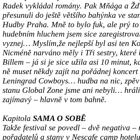
Radek vykládal romány. Pak Mňága a Žď
přesunuli do ještě většího bahýnka ve sta
Hudby Praha. Mně to bylo fuk, ale prý t
hudebním hluchem jsem sice zaregistrovala
vyznej… Myslím,že nejlepší byl asi ten Kol
Nicméně narváno měly i Tři sestry, které
Billem – já si je sice užila asi 10 minut
ně muset někdy zajít na pořádnej koncert 
Leningrad Cowboys… hudba na nic, zpěv 
stanu Global Zone jsme ani nebyli… hrál
zajímavý – hlavně v tom bahně.
Kapitola
SAMA O SOBĚ
Takže festival se povedl – dvě negativa –
pořadatelů a stany v Nescafe camp hotelu