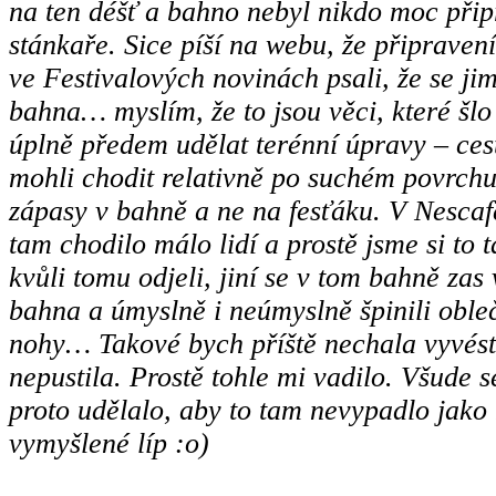
na ten déšť a bahno nebyl nikdo moc při
stánkaře. Sice píší na webu, že připraven
ve Festivalových novinách psali, že se ji
bahna… myslím, že to jsou věci, které šl
úplně předem udělat terénní úpravy – cest
mohli chodit relativně po suchém povrchu
zápasy v bahně a ne na fesťáku. V Nesca
tam chodilo málo lidí a prostě jsme si to 
kvůli tomu odjeli, jiní se v tom bahně zas v
bahna a úmyslně i neúmyslně špinili obleče
nohy… Takové bych příště nechala vyvést
nepustila. Prostě tohle mi vadilo. Všude 
proto udělalo, aby to tam nevypadlo jako
vymyšlené líp :o)