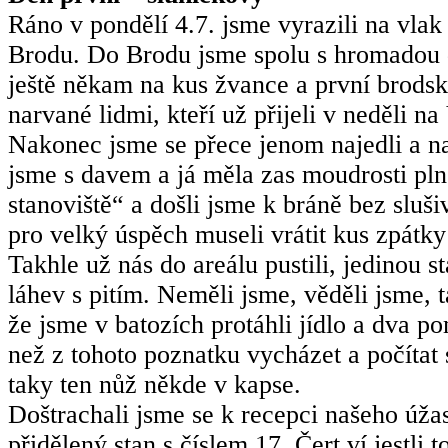
Ráno v pondělí 4.7. jsme vyrazili na vla
Brodu. Do Brodu jsme spolu s hromadou da
ještě někam na kus žvance a první brods
narvané lidmi, kteří už přijeli v neděli n
Nakonec jsme se přece jenom najedli a napi
jsme s davem a já měla zas moudrosti pln
stanoviště“ a došli jsme k bráně bez sluš
pro velký úspěch museli vrátit kus zpátky
Takhle už nás do areálu pustili, jedinou s
láhev s pitím. Neměli jsme, věděli jsme, t
že jsme v batozích protáhli jídlo a dva 
než z tohoto poznatku vycházet a počítat
taky ten nůž někde v kapse.
Doštrachali jsme se k recepci našeho úža
přidělený stan s číslem 17. Čert ví jestli 