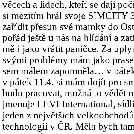
věcech a lidech, kteří se dají p
si mezitím hrál svoje SIMCITY 3
zařídit přesun své mamky do Os
pořád ještě u nás na hlídání a za
měli jako vrátit paničce. Za uplyn
svými problémy mám jako prase v
sem málem zapomněla… v pátek m
v pátek 11.4. si mám dojít pro s
budu pracovat, možná to vědět ne
jmenuje LEVI International, sídlí 
jeden z největších velkoobcho
technologií v ČR. Měla bych ta