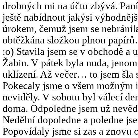
drobných mi na účtu zbývá. Paní
ještě nabídnout jakýsi výhodněj
úrokem, čemuž jsem se nebránila
obtěžkána složkou plnou papírů
:o) Stavila jsem se v obchodě a u
Žabin. V pátek byla nuda, jenom 
uklízení. Až večer… to jsem šla
Pokecaly jsme o všem možným i
neviděly. V sobotu byl válecí de
doma. Odpoledne jsem už nevěděl
Nedělní dopoledne a poledne jse
Popovídaly jsme si zas a znovu o