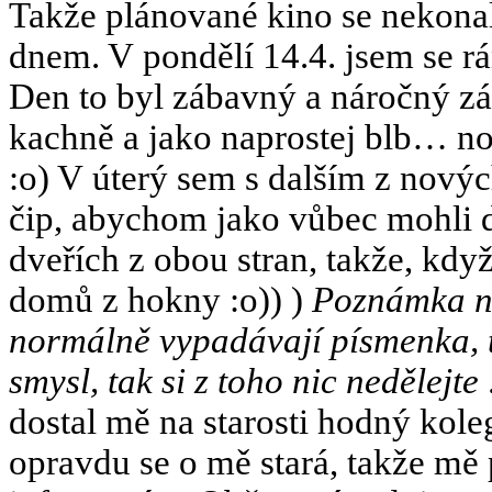
Takže plánované kino se nekona
dnem. V pondělí 14.4. jsem se r
Den to byl zábavný a náročný zá
kachně a jako naprostej blb… no,
:o) V úterý sem s dalším z novýc
čip, abychom jako vůbec mohli do
dveřích z obou stran, takže, kdy
domů z hokny :o)) )
Poznámka na 
normálně vypadávají písmenka, 
smysl, tak si z toho nic nedělejte
dostal mě na starosti hodný kol
opravdu se o mě stará, takže mě 