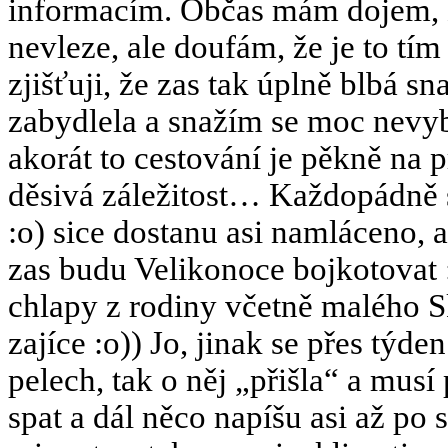
informacím. Občas mám dojem, ž
nevleze, ale doufám, že je to tí
zjišťuji, že zas tak úplně blbá s
zabydlela a snažím se moc nevy
akorát to cestování je pěkně na p
děsivá záležitost… Každopádně 
:o) sice dostanu asi namláceno, a
zas budu Velikonoce bojkotovat
chlapy z rodiny včetně malého 
zajíce :o)) Jo, jinak se přes týde
pelech, tak o něj „přišla“ a musí 
spat a dál něco napíšu asi až po 