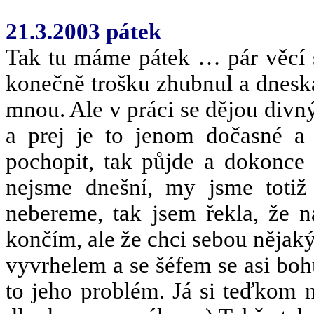
21.3.2003 pátek
Tak tu máme pátek … pár věcí 
konečně trošku zhubnul a dnesk
mnou. Ale v práci se dějou divn
a prej je to jenom dočasné a 
pochopit, tak půjde a dokonce
nejsme dnešní, my jsme totiž
nebereme, tak jsem řekla, že n
končím, ale že chci sebou nějak
vyvrhelem a se šéfem se asi boh
to jeho problém. Já si teďkom 