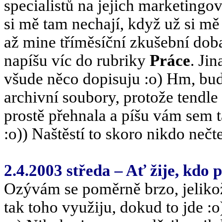
specialistů na jejich marketingo
si mě tam nechají, když už si mě 
až mine tříměsíční zkušební doba
napíšu víc do rubriky
Práce
. Ji
všude něco dopisuju :o) Hm, bu
archivní soubory, protože tendle 
prostě přehnala a píšu vám sem 
:o)) Naštěstí to skoro nikdo neč
2.4.2003 středa – Ať žije, kdo p
Ozývám se poměrně brzo, jelik
tak toho využiju, dokud to jde :o