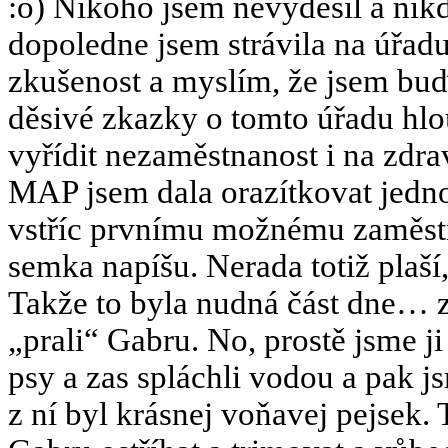
:o) Nikoho jsem nevyděsil a nikd
dopoledne jsem strávila na úřad
zkušenost a myslím, že jsem buď 
děsivé zkazky o tomto úřadu hl
vyřídit nezaměstnanost i na zdra
MAP jsem dala orazítkovat jedno
vstříc prvnímu možnému zaměstná
semka napíšu. Nerada totiž plaší,
Takže to byla nudná část dne… z
„prali“ Gabru. No, prostě jsme 
psy a zas spláchli vodou a pak js
z ní byl krásnej voňavej pejsek.