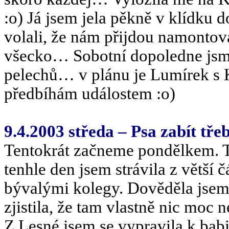
:o) Já jsem jela pěkně v klídku 
volali, že nám přijdou namontova
všecko… Sobotní dopoledne jsme
pelechů… v plánu je Lumírek s K
předbíhám událostem :o)
9.4.2003 středa – Psa zabít tř
Tentokrát začneme pondělkem. Ta
tenhle den jsem strávila z větší 
bývalými kolegy. Dověděla jsem 
zjistila, že tam vlastně nic moc
Z Lesné jsem se vypravila k bab