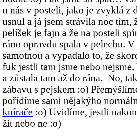
u nás v posteli, jako je zvyklá 
usnul a já jsem strávila noc tím,
pelíšek je fajn a že na posteli s
ráno opravdu spala v pelechu. V n
samotnou a vypadalo to, že skoro
fuk jestli tam jsme nebo nejsme.
a zůstala tam až do rána.
No, ta
zábavu s pejskem :o) Přemýšlíme,
pořídíme sami nějakýho normální
knírače
:o) Uvidíme, jestli nakon
žít nebo ne :o)