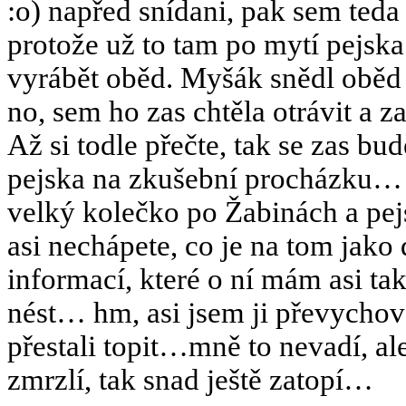
:o) napřed snídani, pak sem ted
protože už to tam po mytí pejsk
vyrábět oběd. Myšák snědl oběd 
no, sem ho zas chtěla otrávit a za
Až si todle přečte, tak se zas 
pejska na zkušební procházku… 
velký kolečko po Žabinách a pejs
asi nechápete, co je na tom jako
informací, které o ní mám asi ta
nést… hm, asi jsem ji převychov
přestali topit…mně to nevadí, a
zmrzlí, tak snad ještě zatopí…