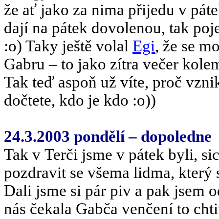
že ať jako za nima přijedu v páte
dají na pátek dovolenou, tak po
:o) Taky ještě volal
Egi
, že se mo
Gabru – to jako zítra večer ko
Tak teď aspoň už víte, proč vzn
dočtete, kdo je kdo :o))
24.3.2003 pondělí – dopoledne
Tak v Terči jsme v pátek byli, si
pozdravit se všema lidma, který se
Dali jsme si pár piv a pak jsem
nás čekala Gabča venčení to cht