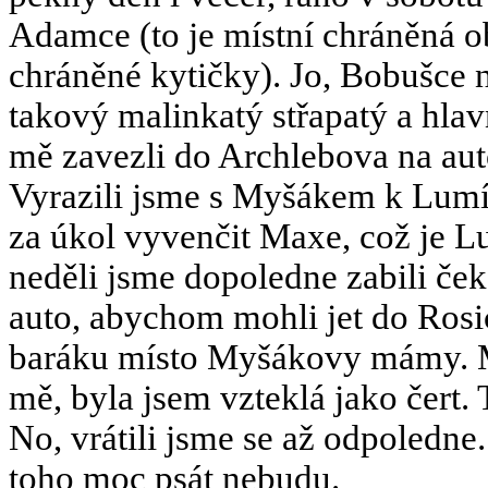
Adamce (to je místní chráněná ob
chráněné kytičky). Jo, Bobušce 
takový malinkatý střapatý a hla
mě zavezli do Archlebova na au
Vyrazili jsme s Myšákem k Lumír
za úkol vyvenčit Maxe, což je Lu
neděli jsme dopoledne zabili če
auto, abychom mohli jet do Rosi
baráku místo Myšákovy mámy. Mo
mě, byla jsem vzteklá jako čert. 
No, vrátili jsme se až odpoledne
toho moc psát nebudu.