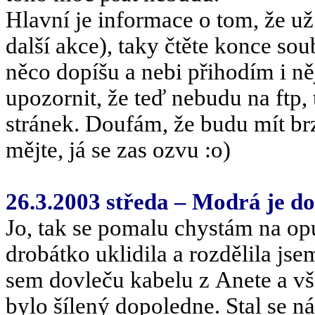
Hlavní je informace o tom, že u
další akce), taky čtěte konce so
něco dopíšu a nebi přihodím i ně
upozornit, že teď nebudu na ftp,
stránek. Doufám, že budu mít brz
mějte, já se zas ozvu :o)
26.3.2003 středa – Modrá je do
Jo, tak se pomalu chystám na o
drobátko uklidila a rozdělila js
sem dovleču kabelu z Anete a v
bylo šílený dopoledne. Stal se n