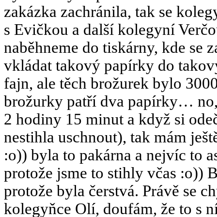
zakázka zachránila, tak se koleg
s Evičkou a další kolegyní Verč
naběhneme do tiskárny, kde se 
vkládat takový papírky do tako
fajn, ale těch brožurek bylo 3000
brožurky patří dva papírky… no, 
2 hodiny 15 minut a když si odeč
nestihla uschnout), tak mám je
:o)) byla to pakárna a nejvíc to 
protože jsme to stihly včas :o))
protože byla čerstvá. Právě se c
kolegyňce Olí, doufám, že to s n