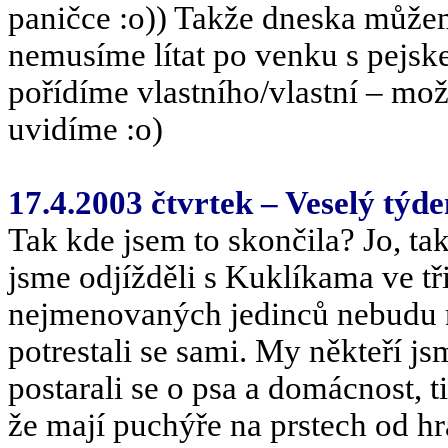
paničce :o)) Takže dneska může
nemusíme lítat po venku s pejsk
pořídíme vlastního/vlastní – mo
uvidíme :o)
17.4.2003 čtvrtek – Veselý týd
Tak kde jsem to skončila? Jo, ta
jsme odjížděli s Kuklíkama ve tři
nejmenovaných jedinců nebudu n
potrestali se sami. My někteří j
postarali se o psa a domácnost, ti 
že mají puchýře na prstech od hra