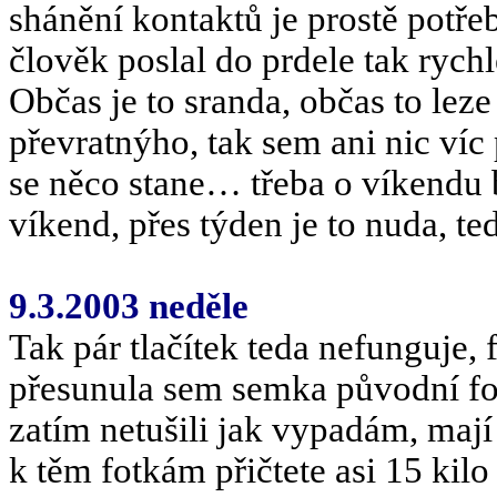
shánění kontaktů je prostě potře
člověk poslal do prdele tak rychle
Občas je to sranda, občas to leze
převratnýho, tak sem ani nic víc
se něco stane… třeba o víkendu 
víkend, přes týden je to nuda, te
9.3.2003 neděle
Tak pár tlačítek teda nefunguje,
přesunula sem semka původní fotk
zatím netušili jak vypadám, maj
k těm fotkám přičtete asi 15 kil