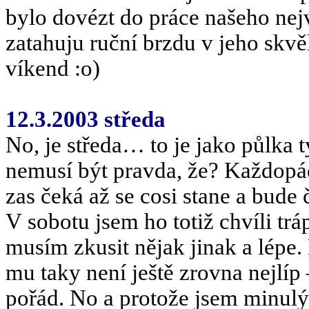
bylo dovézt do práce našeho nejvy
zatahuju ruční brzdu v jeho sk
víkend :o)
12.3.2003 středa
No, je středa… to je jako půlka tý
nemusí být pravda, že? Každopád
zas čeká až se cosi stane a bude
V sobotu jsem ho totiž chvíli tráp
musím zkusit nějak jinak a lépe.
mu taky není ještě zrovna nejlíp 
pořád. No a protože jsem minulý