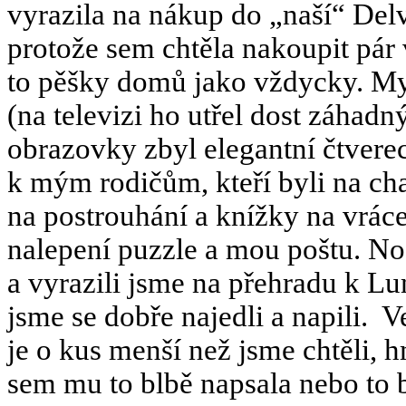
vyrazila na nákup do „naší“ Delv
protože sem chtěla nakoupit pár 
to pěšky domů jako vždycky. My
(na televizi ho utřel dost záha
obrazovky zbyl elegantní čtverec
k mým rodičům, kteří byli na ch
na postrouhání a knížky na vráce
nalepení puzzle a mou poštu. No
a vyrazili jsme na přehradu k L
jsme se dobře najedli a napili.
Ve
je o kus menší než jsme chtěli,
sem mu to blbě napsala nebo to b