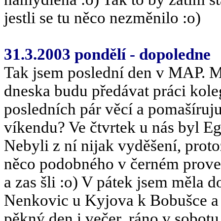
jestli se tu něco nezměnilo :o)
31.3.2003 pondělí - dopoledne
Tak jsem poslední den v MAP. Má
dneska budu předávat práci kole
posledních pár věcí a pomašíruj
víkendu? Ve čtvrtek u nás byl Eg
Nebyli z ní nijak vyděšení, pro
něco podobného v černém proved
a zas šli :o) V pátek jsem měla d
Nenkovic u Kyjova k Bobušce a Ví
pěkný den i večer, ráno v sobotu