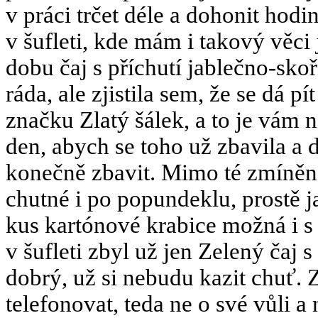
v práci trčet déle a dohonit hod
v šufleti, kde mám i takový věci j
dobu čaj s příchutí jablečno-sk
ráda, ale zjistila sem, že se dá 
značku Zlatý šálek, a to je vám 
den, abych se toho už zbavila a 
konečně zbavit. Mimo té zmíněné
chutné i po popundeklu, prostě j
kus kartónové krabice možná i s
v šufleti zbyl už jen Zelený čaj 
dobrý, už si nebudu kazit chuť. Z
telefonovat, teda ne o své vůli a