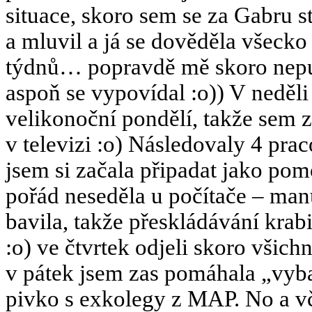
situace, skoro sem se za Gabru 
a mluvil a já se dověděla všecko
týdnů… popravdě mě skoro nepust
aspoň se vypovídal :o)) V neděli
velikonoční pondělí, takže sem 
v televizi :o) Následovaly 4 pra
jsem si začala připadat jako pom
pořád neseděla u počítače – man
bavila, takže přeskládávání krabi
:o) ve čtvrtek odjeli skoro všic
v pátek jsem zas pomáhala „vybal
pivko s exkolegy z MAP. No a vč