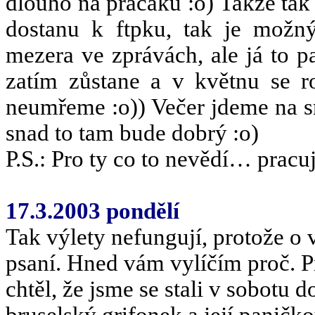
dlouho na pracáku :o) Takže tak
dostanu k ftpku, tak je možn
mezera ve zprávách, ale já to 
zatím zůstane a v květnu se r
neumřeme :o)) Večer jdeme na sr
snad to tam bude dobrý :o)
P.S.: Pro ty co to nevědí… prac
17.3.2003 pondělí
Tak výlety nefungují, protože o 
psaní. Hned vám vylíčím proč. P
chtěl, že jsme se stali v sobotu