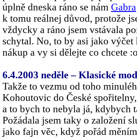
úplně dneska ráno se nám
Gabra
k tomu reálnej důvod, protože js
vždycky a ráno jsem vstávala p
schytal. No, to by asi jako výčet k
nákup a vy si dělejte co chcete :
6.4.2003 neděle – Klasické mod
Takže to vezmu od toho minulého
Kohoutovic do České spořitelny,
a to bych to nebyla já, kdybych t
Požádala jsem taky o založení sl
jako fajn věc, když pořád měním