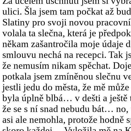
Za účelem uschnutí jsem si vyb
ulici. Šla jsem tam počkat až bu
Slatiny pro svoji novou pracovní
volala ta slečna, která je předp
někam zašantročila moje údaje d
smlouvu nechá na recepci. Tak js
že nemusím nikam spěchat. Doje
potkala jsem zmíněnou slečnu ve
jestli jedu do města, že mě může
byla úplně blbá… v dešti a ješt
že se s ní snad nebudu bát… no, 
asi ale nemohla, protože hodně 
skoro každej… Vyložila mě na 