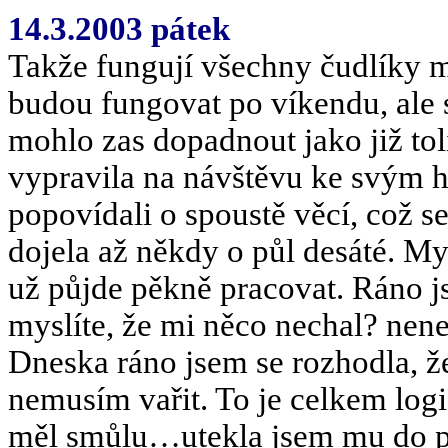
14.3.2003 pátek
Takže fungují všechny čudlíky m
budou fungovat po víkendu, ale s
mohlo zas dopadnout jako již tol
vypravila na návštěvu ke svým 
popovídali o spoustě věcí, což 
dojela až někdy o půl desáté. Myš
už půjde pěkně pracovat. Ráno 
myslíte, že mi něco nechal? nen
Dneska ráno jsem se rozhodla, že
nemusím vařit. To je celkem logic
měl smůlu…utekla jsem mu do p