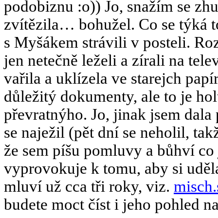
podobiznu :o)) Jo, snažím se zh
zvítězila… bohužel. Co se týká t
s Myšákem strávili v posteli. R
jen netečně leželi a zírali na tel
vařila a uklízela ve starejch pap
důležitý dokumenty, ale to je hol
převratnýho. Jo, jinak jsem dala
se naježil (pět dní se neholil, ta
že sem píšu pomluvy a bůhví co 
vyprovokuje k tomu, aby si uděl
mluví už cca tři roky, viz.
misch.
budete moct číst i jeho pohled na