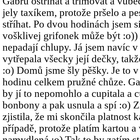
Gabru ostříhat a trimovat a vůbe
jely taxíkem, protože pršelo a p
stříhat. Po dvou hodinách jsem si
vošklivej grifonek může být :o))
nepadají chlupy. Já jsem navíc v
vytřepala všecky její dečky, ta
:o) Domů jsme šly pěšky. Je to v
hodinu celkem pružné chůze. Gab
by jí to nepomohlo a cupitala a 
bonbony a pak usnula a spí :o) Z
zjistila, že mi skončila platnost
případě, protože platím kartou 
namydlená :o) Tak to by zatím s