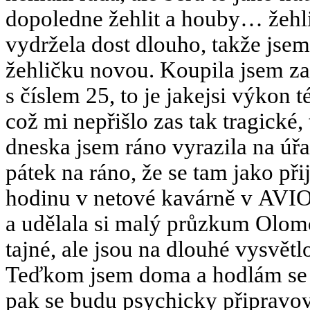
dopoledne žehlit a houby… žehli
vydržela dost dlouho, takže jse
žehličku novou. Koupila jsem z
s číslem 25, to je jakejsi výkon 
což mi nepřišlo zas tak tragické
dneska jsem ráno vyrazila na úř
pátek na ráno, že se tam jako při
hodinu v netové kavárně v AVIO
a udělala si malý průzkum Olom
tajné, ale jsou na dlouhé vysvětl
Teďkom jsem doma a hodlám se j
pak se budu psychicky připravov