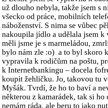
už dlouho nebyla, takže jsem s ni
všecko od práce, mobilních telef
náboženství. S nima se vůbec p
nakoupila jídlo a udělala jsem k
měli jsme je s marmeládou, zmr
bylo nám zle :o)
a to byl skoro 
vypravila k rodičům na poštu, pr
k Internetbankingu – docela fofr
koupit žehličku. Jo, takovou tu 
Myšák. Tvrdí, že ho to baví a ne
některou z kamarádek, tak si ho
nemám ráda, ale beru to jako nut