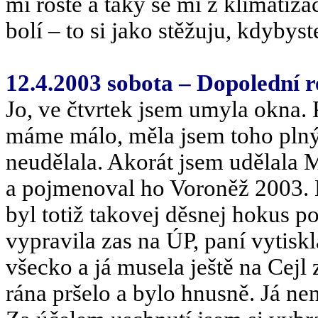
mi roste a taky se mi z klimatiza
bolí – to si jako stěžuju, kdybys
12.4.2003 sobota – Dopolední r
Jo, ve čtvrtek jsem umyla okna. 
máme málo, měla jsem toho plný
neudělala. Akorát jsem udělala 
a pojmenoval ho Voroněž 2003. H
byl totiž takovej děsnej hokus po
vypravila zas na ÚP, paní vytiskl
všecko a já musela ještě na Cejl
rána pršelo a bylo hnusně. Já ne