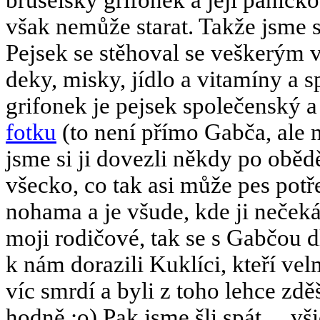
bruselský grifonek a její paničk
však nemůže starat. Takže jsme s
Pejsek se stěhoval se veškerým 
deky, misky, jídlo a vitamíny a 
grifonek je pejsek společenský 
fotku
(to není přímo Gabča, ale 
jsme si ji dovezli někdy po obědě
všecko, co tak asi může pes potř
nohama a je všude, kde ji neček
moji rodičové, tak se s Gabčou dl
k nám dorazili Kuklíci, kteří vel
víc smrdí a byli z toho lehce zdě
hodně :o) Pak jsme šli spát… všic