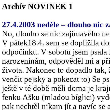
Archív NOVINEK 1
27.4.2003 neděle – dlouho nic
No, dlouho se nic zajímavého ned
V pátek18.4. sem se doplížila d
odpočinku. V sobotu jsem psala
narozeninám, odpověděl mi a při
života. Nakonec to dopadlo tak, 
venčit pejsky a pokecat :o) Se 
ještě v té době měli doma je kra
fenku Ašku (mladou bíglici) vyd
pak nechtěl nikam jít a navíc se