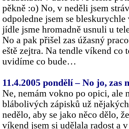
pěkně :o) No, v neděli jsem strá
odpoledne jsem se bleskurychle 
jídle jsme hromadně usnuli u tele
No a pak přišel zas úžasný praco
eště zejtra. Na tendle víkend co 
uvidíme co bude…
11.4.2005 pondělí – No jo, za
Ne, nemám vokno po opici, ale 
blábolivých zápisků už nějakých 
nedělo, aby se jako něco dělo, ž
víkend jsem si udělala radost a 