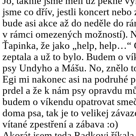
Jo, takhle jsme měli už pěkně v
jsme co dřív, jestli koncert neb
bude asi akce až do neděle do rá
v rámci omezených možností). No
Ťapinka, že jako „help, help…“ C
zeptala a už to bylo. Budem o v
psy Undyho a Mášu. No, znělo to c
Egi mi nakonec asi na podruhé po
prdel a že k nám psy opravdu m
budem o víkendu opatrovat smeč
doma psa, tak je to velikej závaz
vítané zpestření a zábava :o)
Akorát jsem teda Radkovi říkala, 