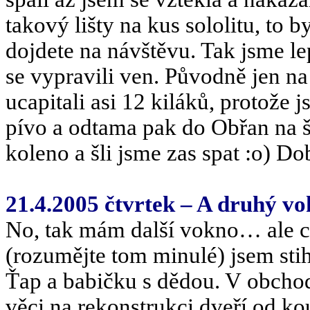
takový lišty na kus sololitu, to b
dojdete na návštěvu. Tak jsme l
se vypravili ven. Původně jen n
ucapitali asi 12 kiláků, protože 
pívo a odtama pak do Obřan na š
koleno a šli jsme zas spat :o) Dob
21.4.2005 čtvrtek – A druhý vo
No, tak mám další vokno… ale co
(rozumějte tom minulé) jsem stih
Ťap a babičku s dědou. V obcho
věci na rekonstrukci dveří od k