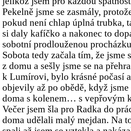
jelikož jsem pro každou špatnost,
Pekelně jsme se zasmály, protož
pokud není chlap úplná trubka, 
si daly kafíčko a nakonec to dop
sobotní prodlouženou procházku
Sobota tedy začala tím, že jsm
z domu a sešly jsme se na přehra
k Lumírovi, bylo krásné počasí a
objevily až po obědě, když jsme 
doma s kolenem… s vepřovým kol
Večer jsem šla pro Radka do prác
doma udělali malý mejdan. Na to 
spali až jsem se vztekla a nakáza