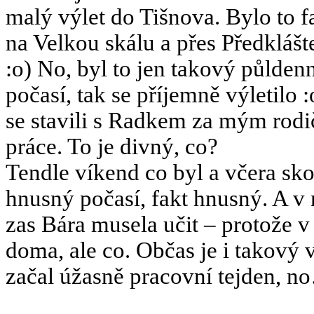
malý výlet do Tišnova. Bylo to fa
na Velkou skálu a přes Předklášt
:o) No, byl to jen takový půlden
počasí, tak se příjemně výletilo 
se stavili s Radkem za mým rodi
práce. To je divný, co?
Tendle víkend co byl a včera sk
hnusný počasí, fakt hnusný. A v 
zas Bára musela učit – protože v 
doma, ale co. Občas je i takový
začal úžasně pracovní tejden, n