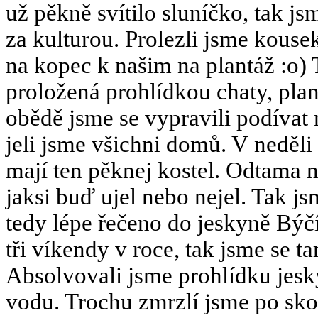
už pěkně svítilo sluníčko, tak js
za kulturou. Prolezli jsme kous
na kopec k našim na plantáž :o)
proložená prohlídkou chaty, plan
obědě jsme se vypravili podívat 
jeli jsme všichni domů. V neděli
mají ten pěknej kostel. Odtama 
jaksi buď ujel nebo nejel. Tak j
tedy lépe řečeno do jeskyně Býčí
tři víkendy v roce, tak jsme se ta
Absolvovali jsme prohlídku jesk
vodu. Trochu zmrzlí jsme po sko