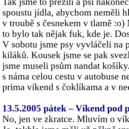
Tak jsme to přežili a psi nakonec
spoustu jídla, abychom neměli hl
v troubě s česnekem v tlamě :o)
to bylo tak nějak fuk, kde je. Do
V sobotu jsme psy vyvláčeli na p
kiláků. Kousek jsme se pak sve
jsme museli psům nandat košík
s náma celou cestu v autobuse nem
prima víkend s čoklíkama a v ned
13.5.2005 pátek – Víkend pod
No, jen ve zkratce. Mluvím o vík