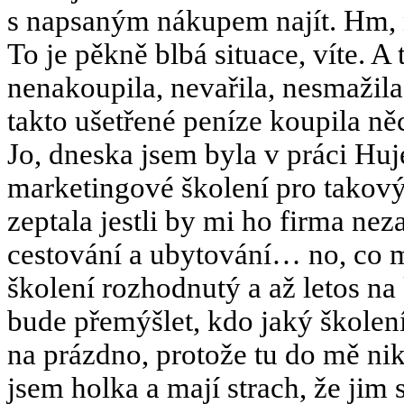
s napsaným nákupem najít. Hm, n
To je pěkně blbá situace, víte. A 
nenakoupila, nevařila, nesmažil
takto ušetřené peníze koupila ně
Jo, dneska jsem byla v práci Huj
marketingové školení pro takový 
zeptala jestli by mi ho firma nez
cestování a ubytování… no, co my
školení rozhodnutý a až letos na
bude přemýšlet, kdo jaký školen
na prázdno, protože tu do mě ni
jsem holka a mají strach, že ji