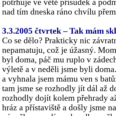
potrhuje ve větě přísudek a podm
nad tím dneska ráno chvílu pře
3.3.2005 čtvrtek – Tak mám 
Co se dělo? Prakticky nic závrat
nepamatuju, což je úžasný. Mom
byl doma, páč mu ruplo v zádech
výletě a v neděli jsme byli doma
a vyhnala jsem mámu ven s batůž
tam jsme se rozhodly jít dál až 
rozhodly dojít kolem přehrady až
hráz a přístaviště a došly jsme 