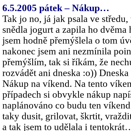
6.5.2005 pátek – Nákup…
Tak jo no, já jak psala ve středu,
snědla jogurt a zapila ho dvěma
jsem hodně přemýšlela o tom úvěr
nakonec jsem ani nezmínila poin
přemýšlím, tak si říkám, že nech
rozvádět ani dneska :o)) Dnesk
Nákup na víkend. Na tento víken
případech si obvykle nákup nap
naplánováno co budu ten víkend
taky dusit, grilovat, škrtit, vra
a tak jsem to udělala i tentokr