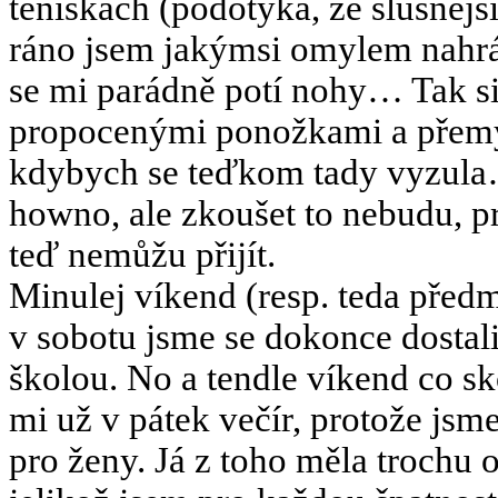
teniskách (podotýká, že slušněj
ráno jsem jakýmsi omylem nahráb
se mi parádně potí nohy… Tak si
propocenými ponožkami a přemýš
kdybych se teďkom tady vyzula… 
howno, ale zkoušet to nebudu, pr
teď nemůžu přijít.
Minulej víkend (resp. teda předm
v sobotu jsme se dokonce dostali
školou. No a tendle víkend co sko
mi už v pátek večír, protože jsm
pro ženy. Já z toho měla trochu o