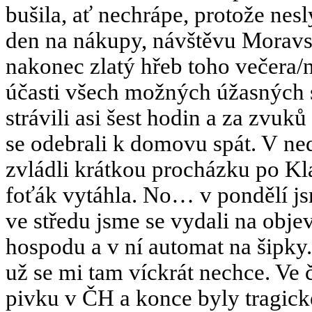
bušila, ať nechrápe, protože nes
den na nákupy, návštěvu Morav
nakonec zlatý hřeb toho večera/
účasti všech možných úžasných 
strávili asi šest hodin a za zvu
se odebrali k domovu spát. V nedě
zvládli krátkou procházku po Kl
foťák vytáhla. No… v pondělí js
ve středu jsme se vydali na obje
hospodu a v ní automat na šipky. 
už se mi tam víckrát nechce. Ve 
pivku v ČH a konce byly tragick