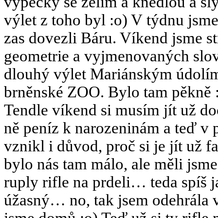
výpečky se zelím a knedlou a šl
výlet z toho byl :o) V týdnu jsm
zas dovezli Báru. Víkend jsme st
geometrie a vyjmenovaných slov
dlouhý výlet Mariánským údolím
brněnské ZOO. Bylo tam pěkně 
Tendle víkend si musím jít už do
ně peníz k narozeninám a teď v 
vznikl i důvod, proč si je jít už 
bylo nás tam málo, ale měli jsme
ruply rifle na prdeli… teda spí
úžasný… no, tak jsem odehrála ve