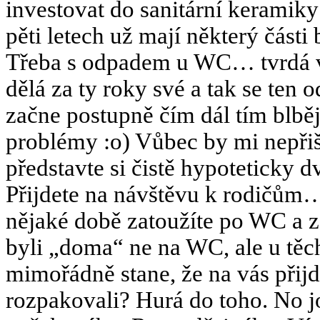
investovat do sanitární keramiky
pěti letech už mají některý čás
Třeba s odpadem u WC… tvrdá v
dělá za ty roky své a tak se ten 
začne postupně čím dál tím blběj
problémy :o) Vůbec by mi nepřiš
představte si čistě hypoteticky 
Přijdete na návštěvu k rodičů
nějaké době zatoužíte po WC a z
byli „doma“ ne na WC, ale u těch
mimořádně stane, že na vás přijd
rozpakovali? Hurá do toho. No j