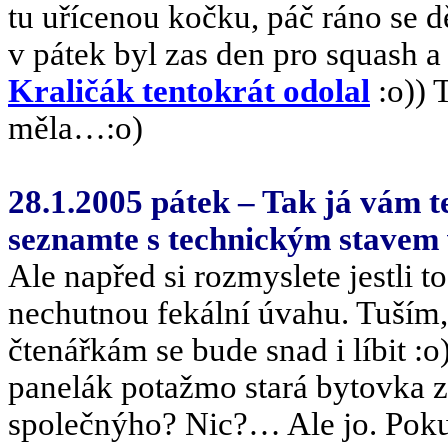
tu uřícenou kočku, páč ráno se 
v pátek byl zas den pro squash 
Kraličák tentokrát odolal
:o)) 
měla…:o)
28.1.2005 pátek – Tak já vám 
seznamte s technickým stavem v
Ale napřed si rozmyslete jestli to
nechutnou fekální úvahu. Tuším,
čtenářkám se bude snad i líbit :o
panelák potažmo stará bytovka z
společnýho? Nic?… Ale jo. Poku