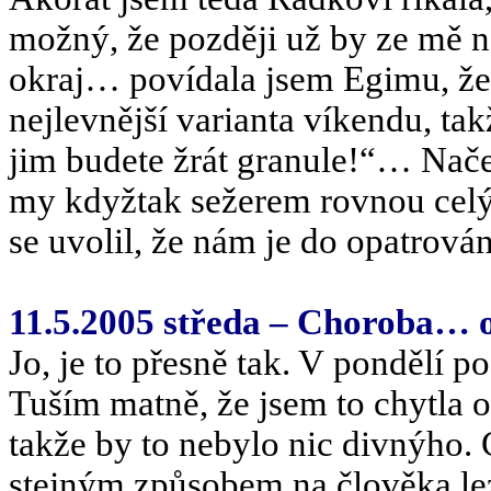
možný, že později už by ze mě n
okraj… povídala jsem Egimu, že 
nejlevnější varianta víkendu, tak
jim budete žrát granule!“… Nač
my kdyžtak sežerem rovnou celý
se uvolil, že nám je do opatrován
11.5.2005 středa – Choroba… 
Jo, je to přesně tak. V pondělí p
Tuším matně, že jsem to chytla o
takže by to nebylo nic divnýho.
stejným způsobem na člověka lez