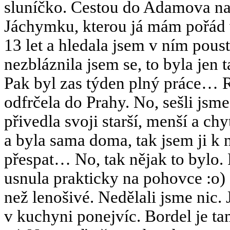
sluníčko. Cestou do Adamova na 
Jáchymku, kterou já mám pořád v
13 let a hledala jsem v ním pous
nezbláznila jsem se, to byla jen
Pak byl zas týden plný práce… Ra
odfrčela do Prahy. No, sešli jsm
přivedla svoji starší, menší a chy
a byla sama doma, tak jsem ji k 
přespat… No, tak nějak to bylo. P
usnula prakticky na pohovce :o)
než lenošivé. Nedělali jsme nic. 
v kuchyni ponejvíc. Bordel je tam