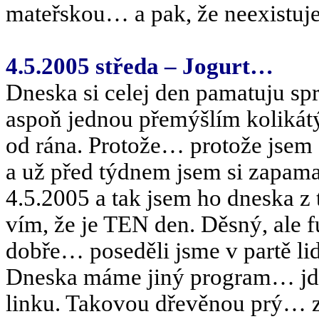
mateřskou… a pak, že neexistu
4.5.2005 středa – Jogurt…
Dneska si celej den pamatuju s
aspoň jednou přemýšlím kolikátý
od rána. Protože… protože jsem s
a už před týdnem jsem si zapamat
4.5.2005 a tak jsem ho dneska z 
vím, že je TEN den. Děsný, ale f
dobře… poseděli jsme v partě lidí
Dneska máme jiný program… jde
linku. Takovou dřevěnou prý… z