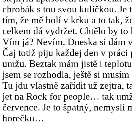
chrobák s tou svou kuličkou. Je t
tím, že mě bolí v krku a to tak, ž
celkem dá vydržet. Chtělo by to 
Vím já? Nevím. Dneska si dám v
Čaj totiž piju každej den v práci 
umžu. Beztak mám jistě i teplo
jsem se rozhodla, ještě si musím u
Tu jdu vlastně zařídit už zejtra,
jet na Rock for people… tak umž
července. Je to špatný, nemyslí 
horečku…