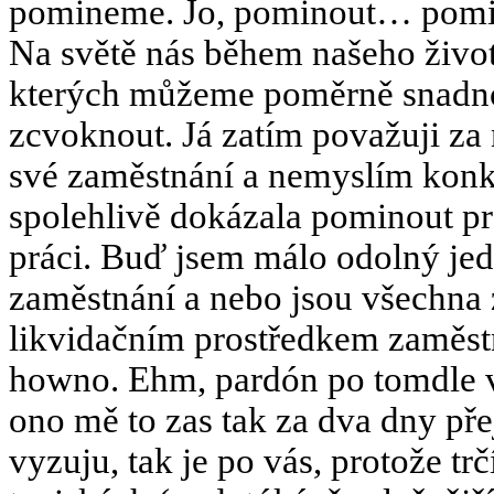
pomineme. Jo, pominout… pomin
Na světě nás během našeho život
kterých můžeme poměrně snadno 
zcvoknout. Já zatím považuji za 
své zaměstnání a nemyslím konkr
spolehlivě dokázala pominout p
práci. Buď jsem málo odolný jed
zaměstnání a nebo jsou všechn
likvidačním prostředkem zaměstna
howno. Ehm, pardón po tomdle v
ono mě to zas tak za dva dny pře
vyzuju, tak je po vás, protože 