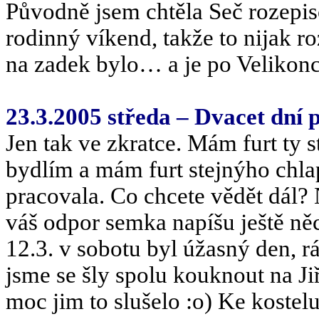
Původně jsem chtěla Seč rozepiso
rodinný víkend, takže to nijak ro
na zadek bylo… a je po Velikonc
23.3.2005 středa – Dvacet dní 
Jen tak ve zkratce. Mám furt ty s
bydlím a mám furt stejnýho chlap
pracovala. Co chcete vědět dál?
váš odpor semka napíšu ještě ně
12.3. v sobotu byl úžasný den, r
jsme se šly spolu kouknout na Jiř
moc jim to slušelo :o) Ke kostel