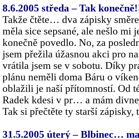
8.6.2005 středa – Tak konečně!!
Takže čtěte… dva zápisky směre
měla sice sepsané, ale nešlo mi 
konečně povedlo. No, za posledn
jsem přežila úžasnou akci pro na
vrátila jsem se v sobotu. Díky 
plánu neměli doma Báru o víkend
oblažili je naší přítomností. Od 
Radek kdesi v pr… a mám divnej
Tak si přečtěte ty starší zápisky,
31.5.2005 úterý – Blbinec… max