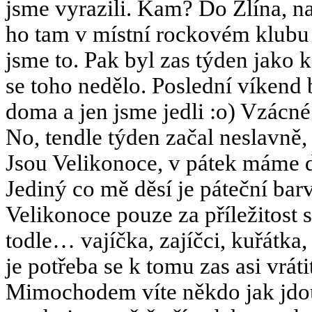
jsme vyrazili. Kam? Do Zlína, n
ho tam v místní rockovém klubu a
jsme to. Pak byl zas týden jako 
se toho nedělo. Poslední víkend 
doma a jen jsme jedli :o) Vzácné
No, tendle týden začal neslavně,
Jsou Velikonoce, v pátek máme 
Jediný co mě děsí je páteční bar
Velikonoce pouze za příležitost se
todle… vajíčka, zajíčci, kuřátka,
je potřeba se k tomu zas asi vráti
Mimochodem víte někdo jak jdou 