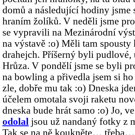
domů a následující hodiny jsme 
hraním žolíků. V neděli jsme pro
se vypravili na Mezinárodní vý
na výstavě :o) Měli tam spousty k
drahejch. Příšerný byli pudlové
Hrůza. V pondělí jsme se byli pr
na bowling a přivedla jsem si h
zle, dobře mu tak :o) Dneska jde
účelem omotala svoji raketu nov
dneska bude hrát samo :o) Jo, v
odolal
jsou už nandaný fotky z 
Tak se na ně koukněte… třeba…