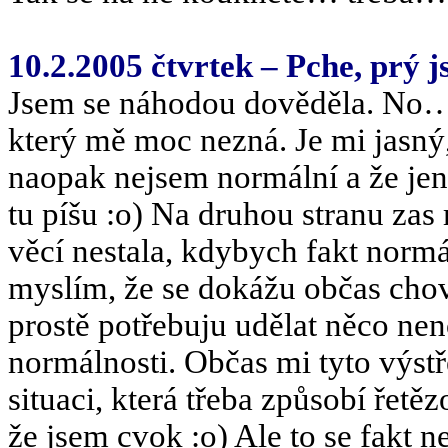
10.2.2005 čtvrtek – Pche, prý
Jsem se náhodou dověděla. No… 
který mě moc nezná. Je mi jasný, ž
naopak nejsem normální a že jen
tu píšu :o) Na druhou stranu zas 
věcí nestala, kdybych fakt normá
myslím, že se dokážu občas chov
prostě potřebuju udělat něco nen
normálnosti. Občas mi tyto výst
situaci, která třeba způsobí řetě
že jsem cvok :o) Ale to se fakt