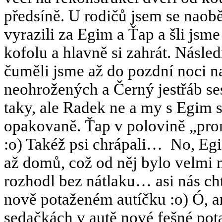
předsíně. U rodičů jsem se nao
vyrazili za Egim a Ťap a šli jsm
kofolu a hlavně si zahrát. Násle
čuměli jsme až do pozdní noci n
neohrožených a Černý jestřáb sest
taky, ale Radek ne a my s Egim 
opakovaně. Ťap v polovině „pro
:o) Takéž psi chrápali… No, Egi
až domů, což od něj bylo velmi 
rozhodl bez nátlaku… asi nás ch
nově potaženém autíčku :o) Ó, a
sedačkách v autě nové fešné pot