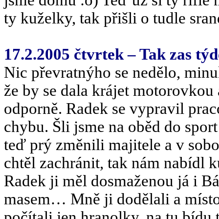
jsme domů :o) Teď už si ty rifle
ty kuželky, tak přišli o tudle sra
17.2.2005 čtvrtek – Tak zas tý
Nic převratnýho se nedělo, minul
že by se dala krájet motorovkou 
odporně. Radek se vypravil praco
chybu. Šli jsme na oběd do sport
teď prý změnili majitele a v sobo
chtěl zachránit, tak nám nabídl
Radek ji měl dosmaženou já i Bá
masem… Mně ji dodělali a místo 
počítali jen hranolky, na tu bídu