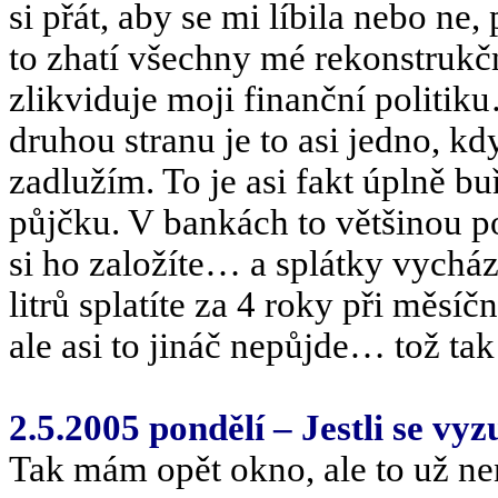
si přát, aby se mi líbila nebo ne,
to zhatí všechny mé rekonstrukč
zlikviduje moji finanční polit
druhou stranu je to asi jedno, kd
zadlužím. To je asi fakt úplně b
půjčku. V bankách to většinou p
si ho založíte… a splátky vychá
litrů splatíte za 4 roky při měsíč
ale asi to jináč nepůjde… tož t
2.5.2005 pondělí – Jestli se vy
Tak mám opět okno, ale to už nen