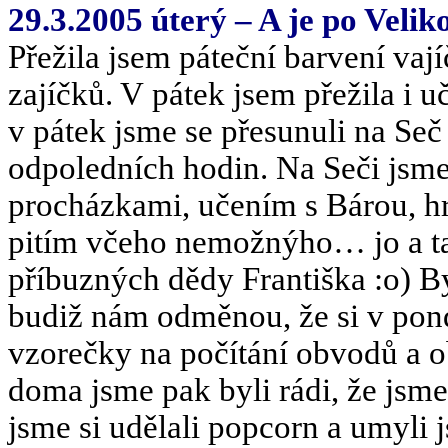
29.3.2005 úterý – A je po Veli
Přežila jsem páteční barvení va
zajíčků. V pátek jsem přežila i u
v pátek jsme se přesunuli na Seč 
odpoledních hodin. Na Seči jsme 
procházkami, učením s Bárou, h
pitím včeho nemožnýho… jo a ta
příbuzných dědy Františka :o) B
budiž nám odměnou, že si v pon
vzorečky na počítání obvodů a 
doma jsme pak byli rádi, že jsme
jsme si udělali popcorn a umyli j