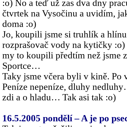
:o) No a teď už zas dva dny prac
čtvrtek na Vysočinu a uvidím, j
doma :o)
Jo, koupili jsme si truhlík a hl
rozprašovač vody na kytičky :o
my to koupili předtím než jsme zj
Sportce…
Taky jsme včera byli v kině. Po 
Peníze nepeníze, dluhy nedluh
zdi a o hladu… Tak asi tak :o)
16.5.2005 pondělí – A je po pse