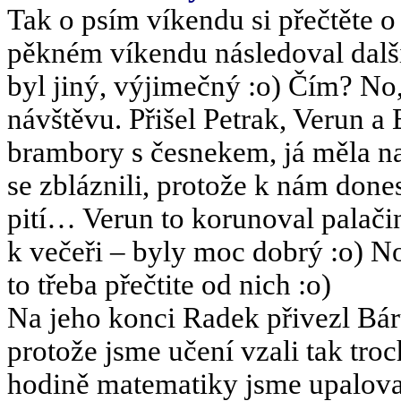
Tak o psím víkendu si přečtěte o
pěkném víkendu následoval další
byl jiný, výjimečný :o) Čím? No
návštěvu. Přišel Petrak, Verun a
brambory s česnekem, já měla na
se zbláznili, protože k nám done
pití… Verun to korunoval palači
k večeři – byly moc dobrý :o) N
to třeba přečtite od nich :o)
Na jeho konci Radek přivezl Bár
protože jsme učení vzali tak tro
hodině matematiky jsme upalova