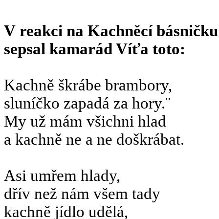
V reakci na Kachněcí básničk
sepsal kamarád Víťa toto:
Kachně škrábe brambory,
sluníčko zapadá za hory.¨
My už mám všichni hlad
a kachně ne a ne doškrábat.
Asi umřem hlady,
dřív než nám všem tady
kachně jídlo udělá,