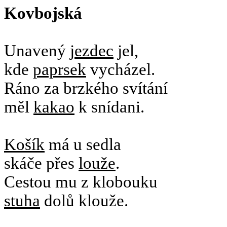
Kovbojská
Unavený
jezdec
jel,
kde
paprsek
vycházel.
Ráno za brzkého svítání
měl
kakao
k snídani.
Košík
má u sedla
skáče přes
louže
.
Cestou mu z klobouku
stuha
dolů klouže.