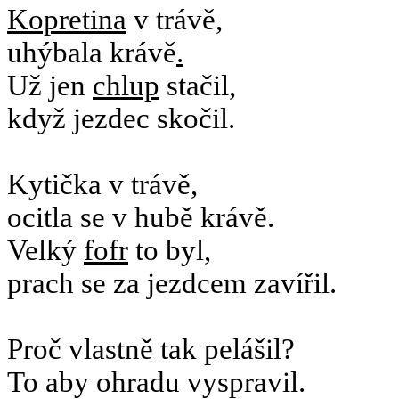
Kopretina
v trávě,
uhýbala krávě
.
Už jen
chlup
stačil,
když jezdec skočil.
Kytička v trávě,
ocitla se v hubě krávě.
Velký
fofr
to byl,
prach se za jezdcem zavířil.
Proč vlastně tak pelášil?
To aby ohradu vyspravil.