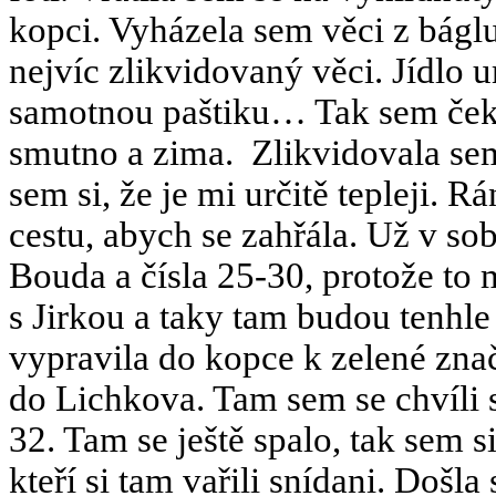
kopci. Vyházela sem věci z bágl
nejvíc zlikvidovaný věci. Jídlo 
samotnou paštiku… Tak sem ček
smutno a zima.
Zlikvidovala se
sem si, že je mi určitě tepleji. 
cestu, abych se zahřála. Už v so
Bouda a čísla 25-30, protože to
s Jirkou a taky tam budou tenhle
vypravila do kopce k zelené znač
do Lichkova. Tam sem se chvíli su
32. Tam se ještě spalo, tak sem s
kteří si tam vařili snídani. Doš