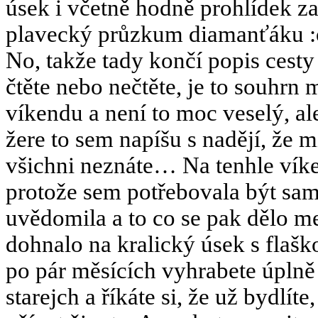
úsek i včetně hodně prohlídek z
plavecký průzkum diamanťáku :
No, takže tady končí popis cest
čtěte nebo nečtěte, je to souhr
víkendu a není to moc veselý, al
žere to sem napíšu s nadějí, že m
všichni neznáte… Na tenhle vík
protože sem potřebovala být sam
uvědomila a to co se pak dělo m
dohnalo na kralický úsek s flaško
po pár měsících vyhrabete úplně
starejch a říkáte si, že už bydlíte