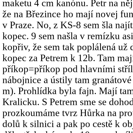
maketu 4 cm kanónu. Petr na něj z
že na Březince ho mají novej fun
v Praze. No, z KS-8 sem šla nají
kopec. 9 sem našla v remízku asi
kopřiv, že sem tak poplálená už 
kopec za Petrem k 12b. Tam maj
příkop=příkop pod hlavními stří
nábojnice a ústily tam granátové
m). Prohlídka byla fajn. Mají t
Kralicku. S Petrem sme se dohod
prozkoumáme tvrz Hůrka na protě
dolů k silnici a pak po cestě k 