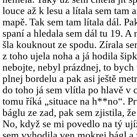
louce až k lesu a lítala sem tam 
mapě. Tak sem tam lítala dál. P
spaní a hledala sem dál tu 19. A 
šla kouknout ze spodu. Zírala sem
z toho ujela noha a já hodila ši
nebojte, nebyl prázdnej, to bych 
plnej bordelu a pak asi ještě met
do toho já sem vlítla po hlavě v 
tomu říká „situace na h**no“. Pr
báglu ze zad, pak sem zjistila, ž
No, když se mi povedlo na tý ují
sem vyhodila ven mokrej bágl a 