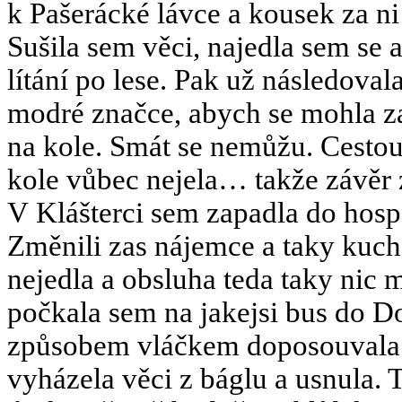
k Pašerácké lávce a kousek za ni 
Sušila sem věci, najedla sem se 
lítání po lese. Pak už následoval
modré značce, abych se mohla zas
na kole. Smát se nemůžu. Cestou
kole vůbec nejela… takže závěr zn
V Klášterci sem zapadla do hos
Změnili zas nájemce a taky kuch
nejedla a obsluha teda taky nic
počkala sem na jakejsi bus do D
způsobem vláčkem doposouvala d
vyházela věci z báglu a usnula. 