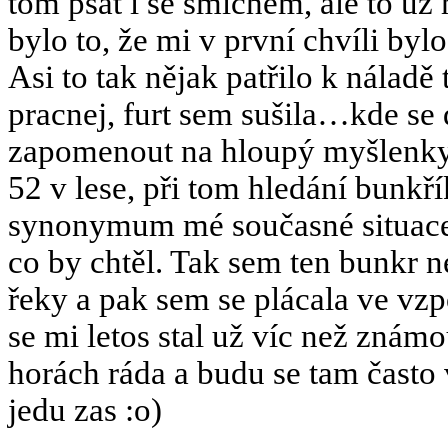
tom psát i se smíchem, ale to už
bylo to, že mi v první chvíli bylo
Asi to tak nějak patřilo k nálad
pracnej, furt sem sušila…kde se d
zapomenout na hloupý myšlenky.
52 v lese, při tom hledání bunkří
synonymum mé současné situace.
co by chtěl. Tak sem ten bunkr 
řeky a pak sem se plácala ve vz
se mi letos stal už víc než znám
horách ráda a budu se tam často 
jedu zas :o)