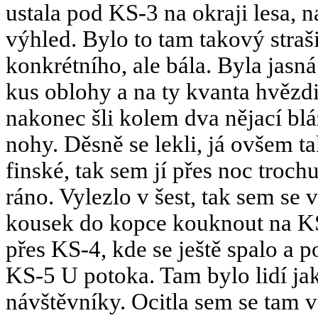
ustala pod KS-3 na okraji lesa, 
výhled. Bylo to tam takový straš
konkrétního, ale bála. Byla jasn
kus oblohy a na ty kvanta hvězdi
nakonec šli kolem dva nějací blá
nohy. Děsně se lekli, já ovšem t
finské, tak sem jí přes noc trochu
ráno. Vylezlo v šest, tak sem se 
kousek do kopce kouknout na KS
přes KS-4, kde se ještě spalo a
KS-5 U potoka. Tam bylo lidí ja
návštěvníky. Ocitla sem se tam v