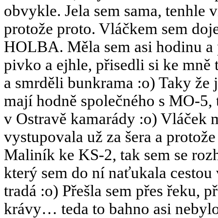
obvykle. Jela sem sama, tenhle 
protože proto. Vláčkem sem dojel
HOLBA. Měla sem asi hodinu a pů
pivko a ejhle, přisedli si ke mně
a smrděli bunkrama :o) Taky že jo
mají hodně společného s MO-5, t
v Ostravě kamarády :o) Vláček 
vystupovala už za šera a protože 
Maliník ke KS-2, tak sem se roz
který sem do ní naťukala cestou 
tradá :o) Přešla sem přes řeku, p
krávy… teda to bahno asi nebylo