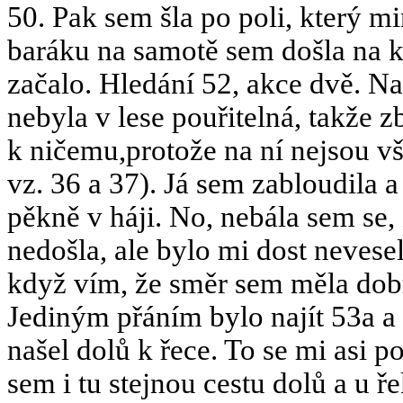
50. Pak sem šla po poli, který 
baráku na samotě sem došla na kra
začalo. Hledání 52, akce dvě. Na
nebyla v lese pouřitelná, takže 
k ničemu,protože na ní nejsou 
vz. 36 a 37). Já sem zabloudila 
pěkně v háji. No, nebála sem se
nedošla, ale bylo mi dost nevese
když vím, že směr sem měla dobr
Jediným přáním bylo najít 53a a 
našel dolů k řece. To se mi asi 
sem i tu stejnou cestu dolů a u ř