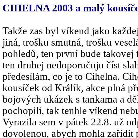
CIHELNA 2003 a malý kousíček
Takže zas byl víkend jako každej
jiná, trošku smutná, trošku vese
pohledů, ten první bude takovej t
ten druhej nedoporučuju číst sla
předesílám, co je to Cihelna. Ci
kousíček od Králík, akce plná př
bojových ukázek s tankama a děle
pochopili, tak tenhle víkend neb
Vyrazila sem v pátek 22.8. už od
dovolenou, abych mohla zařídit p