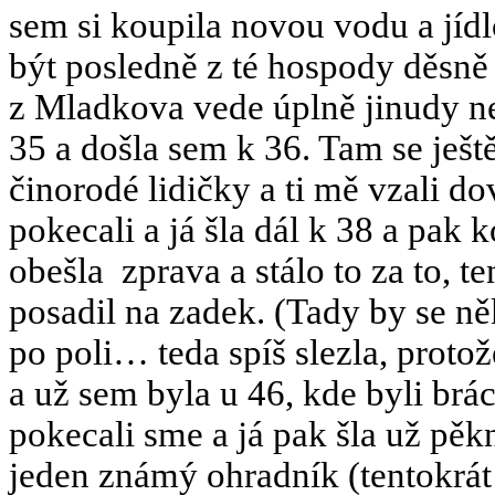
sem si koupila novou vodu a jídl
být posledně z té hospody děsně 
z Mladkova vede úplně jinudy n
35 a došla sem k 36. Tam se ješt
činorodé lidičky a ti mě vzali d
pokecali a já šla dál k 38 a pa
obešla
zprava a stálo to za to, 
posadil na zadek. (Tady by se n
po poli… teda spíš slezla, prot
a už sem byla u 46, kde byli brá
pokecali sme a já pak šla už pěkn
jeden známý ohradník (tentokrát 