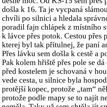
děsně moc. Od KS-15 sem přes po
došla k 16. Ta je vycpaná slámou
chvíli po silnici a hledala spr
poradil fajn chlápek z místního s
k lávce přes potok. Cestou přes 
kterej byl tak přítulnej, že paní 
Přes lávku sem došla k cestě a po
Pak kolem hřiště přes pole se dá
před kostelem je schovaná v houš
vede cesta, u silnice byla hospod
protější kopec, protože „tam“ ně
protože podle mapy se to najít 
neměla. Taky už sem chtěla jít s