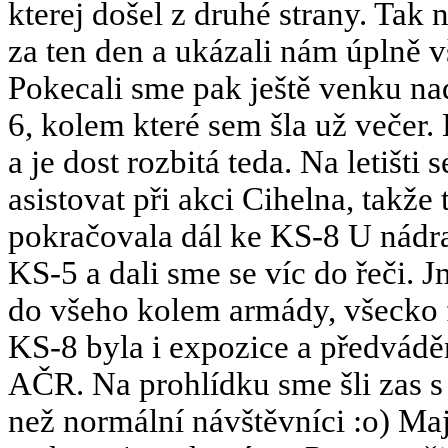
kterej došel z druhé strany. Tak 
za ten den a ukázali nám úplně v
Pokecali sme pak ještě venku na
6, kolem které sem šla už večer. 
a je dost rozbitá teda. Na letišti 
asistovat při akci Cihelna, takže 
pokračovala dál ke KS-8 U nádra
KS-5 a dali sme se víc do řeči. Jm
do všeho kolem armády, všecko f
KS-8 byla i expozice a předvád
AČR. Na prohlídku sme šli zas s 
než normální návštěvníci :o) Ma