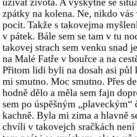
užívat života. A vyskytne se situ
zpátky na kolena. Ne, nikdo vás 
pocit. Takže s takovejma myšle
v pátek. Bále sem se tam v tu no
takovej strach sem venku snad j
na Malé Fatře v bouřce a na ce
Přitom lidi byli na dosah asi půl 
mi smutno. Moc smutno. Přes de
hodně dělo a měla sem fajn dopr
sem po úspěšným „plaveckým“ čí
kachně. Byla mi zima a hlavně s
chvíli v takovejch sračkách není