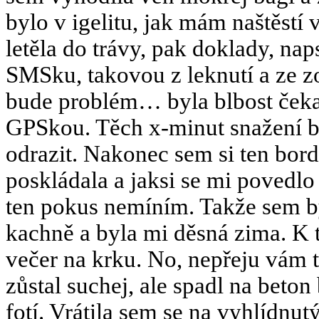
bylo v igelitu, jak mám naštěst
letěla do trávy, pak doklady, nap
SMSku, takovou z leknutí a ze zo
bude problém… byla blbost čekat
GPSkou. Těch x-minut snažení by
odrazit. Nakonec sem si ten bor
poskládala a jaksi se mi povedlo
ten pokus nemíním. Takže sem b
kachně a byla mi děsná zima. K
večer na krku. No, nepřeju vám te
zůstal suchej, ale spadl na beton
fotí. Vrátila sem se na vyhlídnut