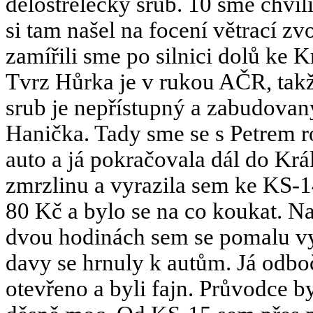
dělostřelecký srub. 10 sme chvíli
si tam našel na focení větrací z
zamířili sme po silnici dolů ke
Tvrz Hůrka je v rukou AČR, tak
srub je nepřístupný a zabudovan
Hanička. Tady sme se s Petrem r
auto a já pokračovala dál do Krá
zmrzlinu a vyrazila sem ke KS-1
80 Kč a bylo se na co koukat. Na
dvou hodinách sem se pomalu vyp
davy se hrnuly k autům. Já odbo
otevřeno a byli fajn. Průvodce b