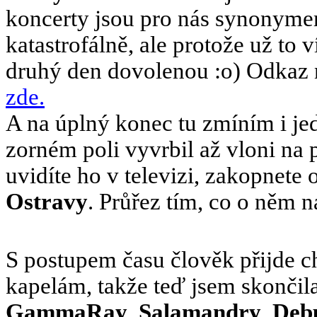
koncerty jsou pro nás synonym
katastrofálně, ale protože už to 
druhý den dovolenou :o) Odkaz 
zde.
A na úplný konec tu zmíním i je
zorném poli vyvrbil až vloni na 
uvidíte ho v televizi, zakopnete 
Ostravy
. Průřez tím, co o něm n
S postupem času člověk přijde c
kapelám, takže teď jsem skončil
GammaRay
,
Salamandry
,
Debu