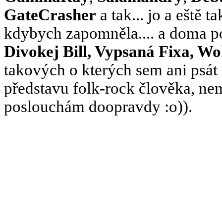
GateCrasher
a tak... jo a eště t
kdybych zapomněla.... a doma po
Divokej Bill, Vypsaná Fixa, W
takových o kterých sem ani psát 
představu folk-rock člověka, nem
poslouchám doopravdy :o)).