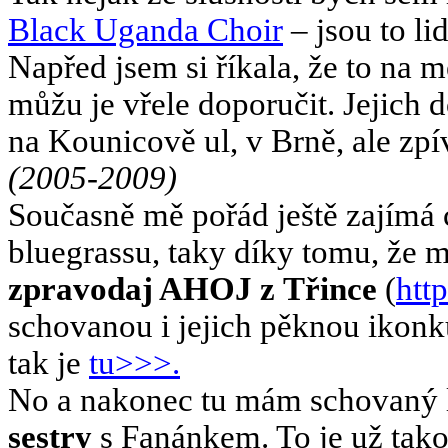
Black Uganda Choir
– jsou to li
Napřed jsem si říkala, že to na 
můžu je vřele doporučit. Jejic
na Kounicově ul, v Brně, ale zpíva
(2005-2009)
Současně mě pořád ještě zajímá c
bluegrassu, taky díky tomu, že
zpravodaj AHOJ z Třince
(
htt
schovanou i jejich pěknou ikonk
tak je
tu
>>>.
No a nakonec tu mám schovaný 
sestry
s Fanánkem. To je už tako