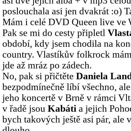
asi dvě jejich alba + v mp3 celou 
poslouchala asi jen dvakrát :o) 
Mám i celé DVD Queen live ve 
Pak se mi do cesty připletl
Vlast
období, kdy jsem chodila na konce
country. Vlastíkův folkrock mám 
jde až mráz po zádech.
No, pak si přičtěte
Daniela Lan
bezpodmínečně líbí všechno, al
jeho koncertě v Brně v rámci Vlt
v řadě jsou
Kabáti
a jejich Poho
bych takových ještě asi pár, ale
dlouho.