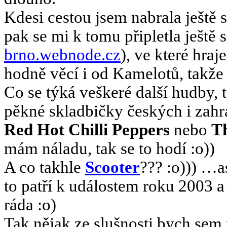
Kdesi cestou jsem nabrala ještě
pak se mi k tomu připletla ještě
brno.webnode.cz
), ve které hraj
hodně věcí i od Kamelotů, takže
Co se týká veškeré další hudby, 
pěkné skladbičky českých i zahr
Red Hot Chilli Peppers
nebo
Th
mám náladu, tak se to hodí :o))
A co takhle
Scooter
??? :o))) …
to patří k událostem roku 2003 
ráda :o)
Tak nějak ze slušnosti bych sem