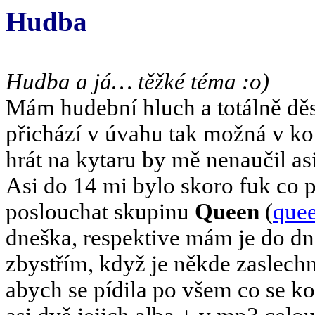
Hudba
Hudba a já… těžké téma :o)
Mám hudební hluch a totálně děs
přichází v úvahu tak možná v 
hrát na kytaru by mě nenaučil asi
Asi do
14 mi
bylo skoro fuk co 
poslouchat skupinu
Queen
(
quee
dneška, respektive mám je do d
zbystřím, když je někde zaslechnu
abych se pídila po všem co se k