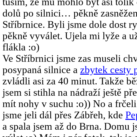
tuším, že mu mohlo být asi tolik
dolů po silnici… pěkně zasněžen
Stříbrnice. Byli jsme dole dost ry
pěkně vyválet. Ujela mi lyže a už
flákla :o)
Ve Stříbrnici jsme zas museli chv
posypaná silnice a
zbytek cesty 
zvládli asi za 40 minut. Takže b
jsem si stihla na nádraží ještě p
mít nohy v suchu :o)) No a frče
jsme jeli dál přes Zábřeh, kde
Pe
a spala jsem až do Brna. Domu j