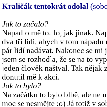
Kraličák tentokrát odolal
(sobo
Jak to začalo?
Napadlo mě to. Jo, jak jinak. N
dva tři lidi, abych v tom nápadu
pár lidí nadávat. Nakonec se mi 
jsem se rozhodla, že se na to v
jeden člověk naštval. Tak nějak z
donutil mě k akci.
Jak to bylo?
Na začátku to bylo blbě, ale ne ne
moc se nesmějte :o) Já totiž v s