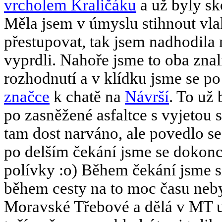
vrcholem Kraličáku
a už byly sk
Měla jsem v úmyslu stihnout vla
přestupovat, tak jsem nadhodila
vyprdli. Nahoře jsme to oba znali
rozhodnutí a v klídku jsme se p
značce
k chatě na
Návrší
. To už 
po zasněžené asfaltce s vyjetou 
tam dost narváno, ale povedlo s
po delším čekání jsme se dokonce
polívky :o) Během čekání jsme s
během cesty na to moc času neby
Moravské Třebové a dělá v MT už 