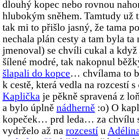
dlouhý kopec nebo rovnou nahor
hlubokým sněhem. Tamtudy už ta
tak mi to přišlo jasný, že tama 
nechala plán cesty a tam byla ta
jmenoval) se chvíli cukal a když
šílené modré, tak nakopnul běžk
šlapali do kopce
… chvílama to by
k cestě, která vedla na rozcestí
Kaplička
je pěkně spravená z lo
a bylo úplně
nádherně
:o) O kapl
kopeček… prd leda… za chvílu se
vydrželo až na
rozcestí
u
Adélin