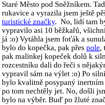
Staré Město pod Sněžníkem. Tady
rukavice a vyrazila jsem ještě pě
turistické značky
.
No, lidí tam 
vypravilo asi 10 běžkařů, všichni
já :o) Vytáhla jsem foťák a sunu
bylo do kopečka, pak přes
pole
,
pak malinkej kopeček dolů k sil
rozcestníku dali do řeči s nějak
vypravil sám na výlet :o) Po siln
bylo kvalitně posypaný inertní
po tom nechtěly jet. No, došli js
bylo na výběr. Buď po žluté zna