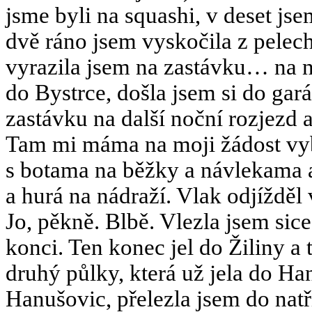
jsme byli na squashi, v deset jsem
dvě ráno jsem vyskočila z pelec
vyrazila jsem na zastávku… na n
do Bystrce, došla jsem si do gar
zastávku na další noční rozjezd a
Tam mi máma na moji žádost vybě
s botama na běžky a návlekama a
a hurá na nádraží. Vlak odjížděl 
Jo, pěkně. Blbě. Vlezla jsem sic
konci. Ten konec jel do Žiliny a
druhý půlky, která už jela do Ha
Hanušovic, přelezla jsem do natří