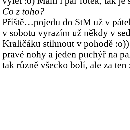
výlet :o) Mám i pár fotek, tak 
Co z toho?
Příště…pojedu do StM už v páte
v sobotu vyrazím už někdy v sed
Kraličáku stihnout v pohodě :o
pravé nohy a jeden puchýř na pa
tak různě všecko bolí, ale za ten