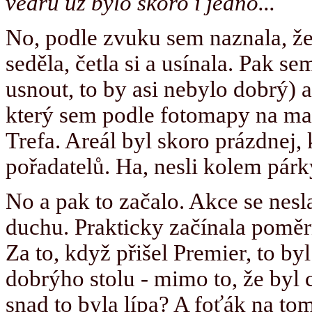
vedru už bylo skoro i jedno...
No, podle zvuku sem naznala, že
seděla, četla si a usínala. Pak s
usnout, to by asi nebylo dobrý) a
který sem podle fotomapy na map
Trefa. Areál byl skoro prázdnej,
pořadatelů. Ha, nesli kolem párky
No a pak to začalo. Akce se nes
duchu. Prakticky začínala poměr
Za to, když přišel Premier, to b
dobrýho stolu - mimo to, že byl 
snad to byla lípa? A foťák na to