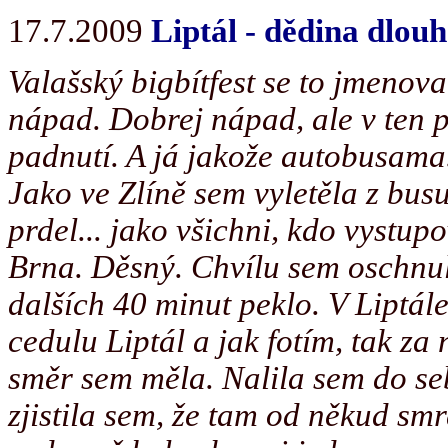
17.7.2009
Liptál - dědina dlou
Valašský bigbítfest se to jmenoval
nápad. Dobrej nápad, ale v ten p
padnutí. A já jakože autobusama.
Jako ve Zlíně sem vyletěla z bus
prdel... jako všichni, kdo vystupo
Brna. Děsný. Chvílu sem oschnul
dalších 40 minut peklo. V Liptále
cedulu Liptál a jak fotím, tak za
směr sem měla. Nalila sem do se
zjistila sem, že tam od někud smr