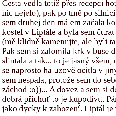
Cesta vedla totiž přes recepci ho
nic nejelo), pak po tmě po silnici
sem druhej den málem začala kok
kostel v Liptále a byla sem čurat
(mě klidně kamenujte, ale byli tam
Pak sem si zalomila krk v buse do
slintala a tak... to je jasný všem
se naprosto haluzově ocitla v jin
sem nespala, protože sem do sebe
záchod :o))... A dovezla sem si 
dobrá příchuť to je kupodivu. Pár
jako dycky k zahození. Liptál je 