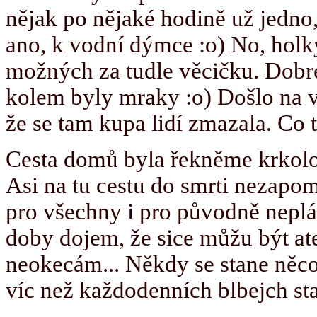
nějak po nějaké hodině už jedno, 
ano, k vodní dýmce :o) No, holk
možných za tudle věcičku. Dobré 
kolem byly mraky :o) Došlo na vy
že se tam kupa lidí zmazala. Co 
Cesta domů byla řekněme krkolomn
Asi na tu cestu do smrti nezapom
pro všechny i pro původně neplá
doby dojem, že sice můžu být atei
neokecám... Někdy se stane něco
víc než každodenních blbejch sta