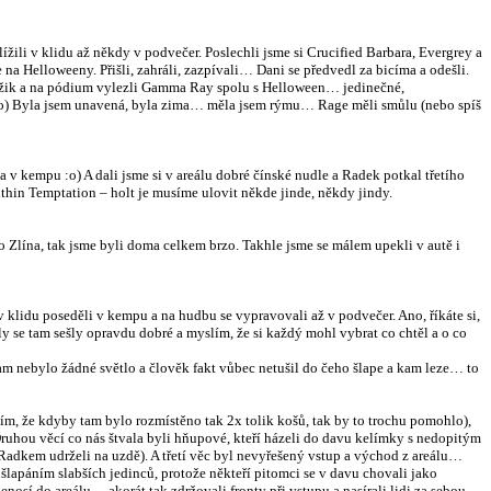
ížili v klidu až někdy v podvečer. Poslechli jsme si
Crucified Barbara, Evergrey a
a Helloweeny. Přišli, zahráli, zazpívali… Dani se předvedl za bicíma a odešli.
okamžik a na pódium vylezli Gamma Ray spolu s Helloween… jedinečné,
itě :o) Byla jsem unavená, byla zima… měla jsem rýmu… Rage měli smůlu (nebo spíš
a v kempu :o) A dali jsme si v areálu dobré čínské nudle a Radek potkal třetího
ithin Temptation – holt je musíme ulovit někde jinde, někdy jindy.
o Zlína, tak jsme byli doma celkem brzo. Takhle jsme se málem upekli v autě i
 v klidu poseděli v kempu a na hudbu se vypravovali až v podvečer. Ano, říkáte si,
ely se tam sešly opravdu dobré a myslím, že si každý mohl vybrat co chtěl a o co
tam nebylo žádné světlo a člověk fakt vůbec netušil do čeho šlape a kam leze… to
slím, že kdyby tam bylo rozmístěno tak 2x tolik košů, tak by to trochu pomohlo),
. Druhou věcí co nás štvala byli hňupové, kteří házeli do davu kelímky s nedopitým
 Radkem udrželi na uzdě). A třetí věc byl nevyřešený vstup a východ z areálu…
šlapáním slabších jedinců, protože někteří pitomci se v davu chovali jako
enosí do areálu… akorát tak zdržovali fronty při vstupu a nasírali lidi za sebou.