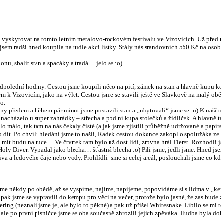
vyskytovat na tomto letním metalovo-rockovém festivalu ve Vizovicích. Už před r
 jsem radši hned koupila na tudle akci lístky. Stály nás srandovních 550 Kč na o
nu, sbalit stan a spacáky a tradá… jelo se :o)
odpolední hodiny. Cestou jsme koupili něco na pití, zámek na stan a hlavně kupu k
směrem k Vizovicím, jako na výlet. Cestou jsme se stavili ještě ve Slavkově na malý 
to.
 dny předem a během pár minut jsme postavili stan a „ubytovali“ jsme se :o) K naší 
se nacházelo u super zahrádky – střecha a pod ní kupa stolečků a židliček. A hlavně
lo málo, tak tam na nás čekaly čisté (a jak jsme zjistili průběžně udržované a pap
lo dít. Po chvíli hledání jsme to našli, Radek cestou dokonce zakopl o spolužáka ze 
o mít budu na ruce… Ve čtvrtek tam bylo už dost lidí, zrovna hrál Fleret. Rozhodli 
 Holy Diver. Vypadal jako blecha… šťastná blecha :o) Pili jsme, jedli jsme. Hned 
iva a ledového čaje nebo vody. Prohlídli jsme si celej areál, poslouchali jsme co 
me někdy po obědě, až se vyspíme, najíme, napijeme, popovídáme si s lidma v „kempu
pak jsme se vypravili do kempu pro věci na večer, protože bylo jasné, že zas bude zi
ering (neznali jsme je, ale bylo to pěkné) a pak už přišel Whitesnake. Líbilo se mi
 ale po první písničce jsme se oba současně zhrozili jejich zpěváka. Hudba byla dob