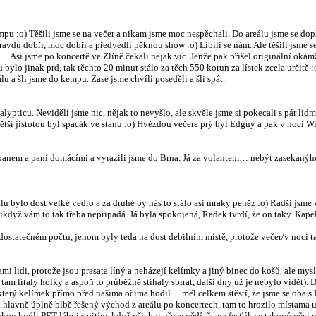
pu :o) Těšili jsme se na večer a nikam jsme moc nespěchali. Do areálu jsme se dopl
u dobří, moc dobří a předvedli pěknou show :o) Líbili se nám. Ale těšili jsme se n
ěkně… Asi jsme po koncertě ve Zlíně čekali nějak víc. Jenže pak přišel originální 
u bylo jinak prd, tak těchto 20 minut stálo za těch 550 korun za lístek zcela urč
lu a šli jsme do kempu. Zase jsme chvíli poseděli a šli spát.
lypticu. Neviděli jsme nic, nějak to nevyšlo, ale skvěle jsme si pokecali s pár lidm
větší jistotou byl spacák ve stanu :o) Hvězdou večera prý byl Edguy a pak v noci W
 s panem a paní domácími a vyrazili jsme do Brna. Já za volantem… nebýt zasekanýh
alu bylo dost velké vedro a za druhé by nás to stálo asi mraky peněz :o) Radši jsme
, ikdyž vám to tak třeba nepřipadá. Já byla spokojená, Radek tvrdí, že on taky. Kap
 dostatečném počtu, jenom byly teda na dost debilním místě, protože večer/v noci 
ami lidi, protože jsou prasata líný a neházejí kelímky a jiný binec do košů, ale my
 tam lítaly holky a aspoň to průběžně stíhaly sbírat, další dny už je nebylo vidět)
, který kelímek přímo před našima očima hodil… měl celkem štěstí, že jsme se oba s
 hlavně úplně blbě řešený východ z areálu po koncertech, tam to hrozilo místama u
kou kvůli PET láhvi s pitím, když všichni přece vědí, že na fesťák se takový věci n