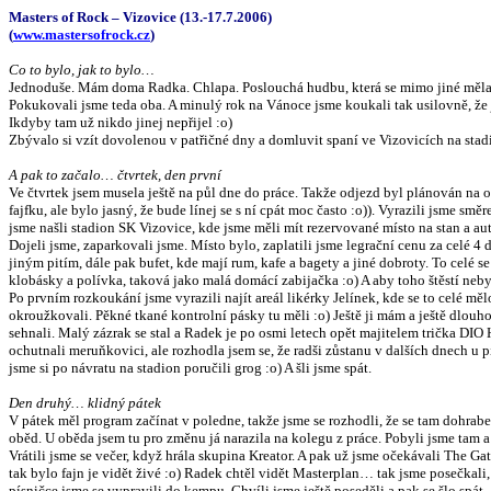
Masters of Rock – Vizovice (13.-17.7.2006)
(
www.mastersofrock.cz
)
Co to bylo, jak to bylo…
Jednoduše. Mám doma Radka. Chlapa. Poslouchá hudbu, která se mimo jiné měla 
Pokukovali jsme teda oba. A minulý rok na Vánoce jsme koukali tak usilovně, že
Ikdyby tam už nikdo jinej nepřijel :o)
Zbývalo si vzít dovolenou v patřičné dny a domluvit spaní ve Vizovicích na stadio
A pak to začalo… čtvrtek, den první
Ve čtvrtek jsem musela ještě na půl dne do práce. Takže odjezd byl plánován na 
fajfku, ale bylo jasný, že bude línej se s ní cpát moc často :o)). Vyrazili jsme 
jsme našli stadion SK Vizovice, kde jsme měli mít rezervované místo na stan a au
Dojeli jsme, zaparkovali jsme. Místo bylo, zaplatili jsme legrační cenu za celé 4
jiným pitím, dále pak bufet, kde mají rum, kafe a bagety a jiné dobroty. To celé 
klobásky a polívka, taková jako malá domácí zabijačka :o) A aby toho štěstí neby
Po prvním rozkoukání jsme vyrazili najít areál likérky Jelínek, kde se to celé mě
okroužkovali. Pěkné tkané kontrolní pásky tu měli :o) Ještě ji mám a ještě dlouh
sehnali. Malý zázrak se stal a Radek je po osmi letech opět majitelem trička DIO
ochutnali meruňkovici, ale rozhodla jsem se, že radši zůstanu v dalších dnech u p
jsme si po návratu na stadion poručili grog :o) A šli jsme spát.
Den druhý… klidný pátek
V pátek měl program začínat v poledne, takže jsme se rozhodli, že se tam dohrabe
oběd. U oběda jsem tu pro změnu já narazila na kolegu z práce. Pobyli jsme tam a 
Vrátili jsme se večer, když hrála skupina Kreator. A pak už jsme očekávali The Gat
tak bylo fajn je vidět živé :o) Radek chtěl vidět Masterplan… tak jsme posečkali,
písničce jsme se vypravili do kempu. Chvíli jsme ještě poseděli a pak se šlo spát.