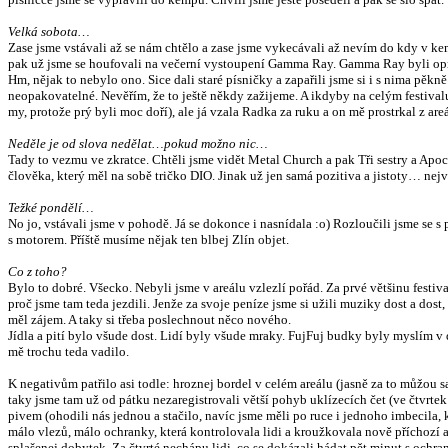
Velká sobota…
Zase jsme vstávali až se nám chtělo a zase jsme vykecávali až nevím do kdy v kem
pak už jsme se houfovali na večerní vystoupení Gamma Ray. Gamma Ray byli opravd
Hm, nějak to nebylo ono. Sice dali staré písničky a zapařili jsme si i s nima p
neopakovatelné. Nevěřím, že to ještě někdy zažijeme. A ikdyby na celým festival
my, protože prý byli moc doří), ale já vzala Radka za ruku a on mě prostrkal z areá
Neděle je od slova nedělat…pokud možno nic…
Tady to vezmu ve zkratce. Chtěli jsme vidět Metal Church a pak Tři sestry a Apoca
člověka, který měl na sobě tričko DIO. Jinak už jen samá pozitiva a jistoty… nej
Težké pondělí…
No jo, vstávali jsme v pohodě. Já se dokonce i nasnídala :o) Rozloučili jsme se
s motorem. Příště musíme nějak ten blbej Zlín objet.
Co z toho?
Bylo to dobré. Všecko. Nebyli jsme v areálu vzlezlí pořád. Za prvé většinu festiv
proč jsme tam teda jezdili. Jenže za svoje peníze jsme si užili muziky dost a dost
měl zájem. A taky si třeba poslechnout něco nového.
Jídla a pití bylo všude dost. Lidí byly všude mraky. FujFuj budky byly myslím v
mě trochu teda vadilo.
K negativům patřilo asi todle: hroznej bordel v celém areálu (jasně za to můžou s
taky jsme tam už od pátku nezaregistrovali větší pohyb uklízecích čet (ve čtvrtek
pivem (ohodili nás jednou a stačilo, navíc jsme měli po ruce i jednoho imbecila
málo vlezů, málo ochranky, která kontrolovala lidi a kroužkovala nově příchozí a
splašenej dobytek. Za čtvrté nechápu lidi, co se dokázali hádat pět minut s ochran