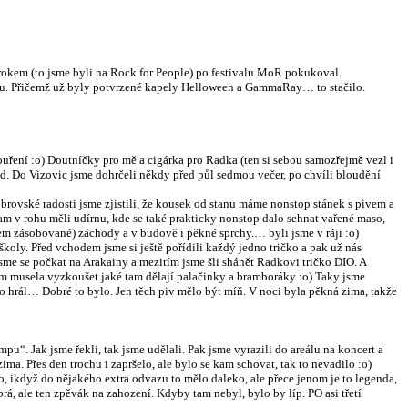
okem (to jsme byli na Rock for People) po festivalu MoR pokukoval.
sobu. Přičemž už byly potvrzené kapely Helloween a GammaRay… to stačilo.
ouření :o) Doutníčky pro mě a cigárka pro Radka (ten si sebou samozřejmě vezl i
oběd. Do Vizovic jsme dohrčeli někdy před půl sedmou večer, po chvíli bloudění
obrovské radosti jsme zjistili, že kousek od stanu máme nonstop stánek s pivem a
 tam v rohu měli udírnu, kde se také prakticky nonstop dalo sehnat vařené maso,
írem zásobované) záchody a v budově i pěkné sprchy.… byli jsme v ráji :o)
školy. Před vchodem jsme si ještě pořídili každý jedno tričko a pak už nás
jsme se počkat na Arakainy a mezitím jsme šli shánět Radkovi tričko DIO. A
jsem musela vyzkoušet jaké tam dělají palačinky a bramboráky :o) Taky jsme
kdo hrál… Dobré to bylo. Jen těch piv mělo být míň. V noci byla pěkná zima, takže
“. Jak jsme řekli, tak jsme udělali. Pak jsme vyrazili do areálu na koncert a
ma. Přes den trochu i zapršelo, ale bylo se kam schovat, tak to nevadilo :o)
 to, ikdyž do nějakého extra odvazu to mělo daleko, ale přece jenom je to legenda,
rá, ale ten zpěvák na zahození. Kdyby tam nebyl, bylo by líp. PO asi třetí