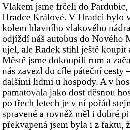
Vlakem jsme frčeli do Pardubic, 
Hradce Králové. V Hradci bylo v
kolem hlavního vlakového nádraží
odjíždí náš autobus do Nového 
ujel, ale Radek stihl ještě koup
Městě jsme dokoupili rum a začal
nás zavezl do cíle páteční cesty 
dalšími lidmi u hospody. A v hosp
pamatovala jako dost děsnou hos
po třech letech je v ní pořád ste
spravené a rovněž měl i dobré p
překvapená jsem byla i z faktu,