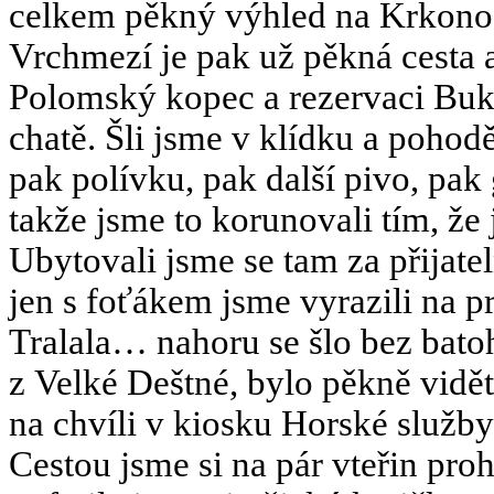
celkem pěkný výhled na Krkonoše
Vrchmezí je pak už pěkná cesta a
Polomský kopec a rezervaci Buk
chatě. Šli jsme v klídku a pohodě
pak polívku, pak další pivo, pak
takže jsme to korunovali tím, že
Ubytovali jsme se tam za přijat
jen s foťákem jsme vyrazili na 
Tralala… nahoru se šlo bez bato
z Velké Deštné, bylo pěkně vidět 
na chvíli v kiosku Horské služby
Cestou jsme si na pár vteřin pro