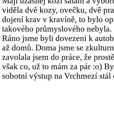
Mají úžasnej kozí salám a výbor
viděla dvě kozy, ovečku, dvě pras
dojení krav v kravíně, to bylo o
takového průmyslového nebyla.
Ráno jsme byli dovezeni k autobu
až domů. Doma jsme se zkulturnil
zavolala jsem do práce, že prost
však co, už to mám za pár :o) By
sobotní výstup na Vrchmezí stál 