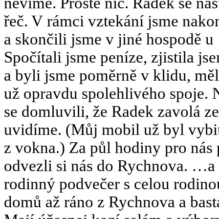
nevíme. Prostě nic. Radek se naš
řeč. V rámci vztekání jsme nako
a skončili jsme v jiné hospodě
Spočítali jsme peníze, zjistila 
a byli jsme poměrně v klidu, měl
už opravdu spolehlivého spoje. N
se domluvili, že Radek zavolá ze
uvidíme. (Můj mobil už byl vybi
z vokna.) Za půl hodiny pro nás p
odvezli si nás do Rychnova. …a 
rodinný podvečer s celou rodinou 
domů až ráno z Rychnova a basta.