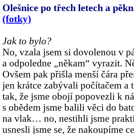
Olešnice po třech letech a pěk
(fotky)
Jak to bylo?
No, vzala jsem si dovolenou v pá
a odpoledne „někam“ vyrazit. N
Ovšem pak přišla menší čára pře
jen krátce zabývali počítačem a 
tak, že jsme obojí popovezli k 
s obědem jsme balili věci do bato
na vlak… no, nestihli jsme prakt
usnesli jsme se, že nakoupíme 