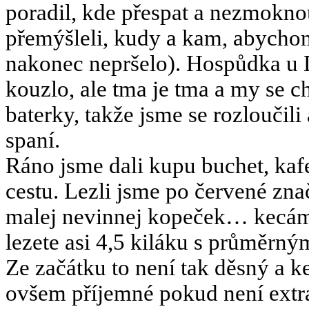
poradil, kde přespat a nezmoknou
přemýšleli, kudy a kam, abych
nakonec nepršelo). Hospůdka u 
kouzlo, ale tma je tma a my se ch
baterky, takže jsme se rozloučili
spaní.
Ráno jsme dali kupu buchet, kaf
cestu. Lezli jsme po červené zn
malej nevinnej kopeček… kecám,
lezete asi 4,5 kiláku s průměrn
Ze začátku to není tak děsný a ke
ovšem příjemné pokud není extra