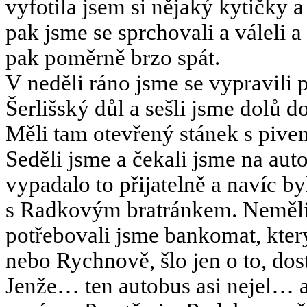
vyfotila jsem si nějaký kytičky a
pak jsme se sprchovali a váleli a
pak poměrně brzo spát.
V neděli ráno jsme se vypravili 
Šerlišský důl a sešli jsme dolů d
Měli tam otevřený stánek s piv
Seděli jsme a čekali jsme na a
vypadalo to přijatelně a navíc by
s Radkovým bratránkem. Neměli 
potřebovali jsme bankomat, kte
nebo Rychnově, šlo jen o to, dos
Jenže… ten autobus asi nejel… a