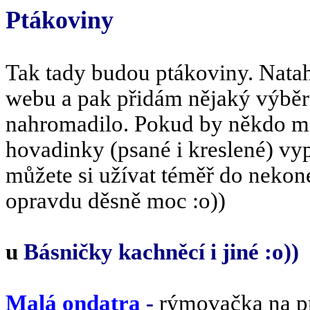
Ptákoviny
Tak tady budou ptákoviny. Nata
webu a pak přidám nějaký výběr 
nahromadilo. Pokud by někdo m
hovadinky (psané i kreslené) vyp
můžete si užívat téměř do nekon
opravdu děsně moc :o))
u
Básničky kachněcí i jiné :o))
Malá ondatra
-
rýmovačka na p