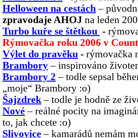
Helloween na cestách
– původn
zpravodaje AHOJ
na leden 20
Turbo kuře se štětkou
-
rýmova
Rýmovačka roku 2006 v Count
Výlet do pravěku
-
rýmovačka 
Brambory
– inspirováno živote
Brambory 2
– todle sepsal běh
„moje“ Brambory :o)
Šajzdrek
– todle je hodně ze živ
Nové
– reálné pocity na imagin
to, jak chcete :o)
Slivovice
– kamarádů nemám moc,