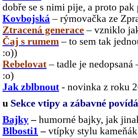
dobře se s nimi pije, a proto pak
Kovbojská
– rýmovačka ze Zprav
Ztracená generace
– vzniklo ja
Čaj s rumem
– to sem tak jedno
:o))
Rebelovat
– tadle je nedopsaná
:o)
Jak zblbnout
- novinka z roku 20
u
Sekce vtipy a zábavné povídá
Bajky
–
humorné bajky, jak jina
Blbosti1
–
vtípky stylu kameňák