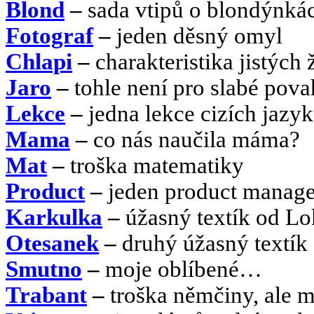
Blond
–
sada vtipů o blondýnká
Fotograf
–
jeden děsný omyl
Chlapi
–
charakteristika jistých 
Jaro
–
tohle není pro slabé pov
Lekce
–
jedna lekce cizích jazy
Mama
–
co nás naučila máma?
Mat
–
troška matematiky
Product
–
jeden product manag
Karkulka
–
úžasný textík od L
Otesanek
–
druhý úžasný textík
Smutno
–
moje oblíbené…
Trabant
–
troška němčiny, ale 