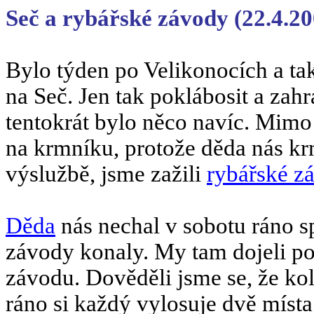
Seč a rybářské závody (22.4.20
Bylo týden po Velikonocích a tak
na Seč. Jen tak poklábosit a zah
tentokrát bylo něco navíc. Mimo 
na krmníku, protože děda nás kr
výslužbě, jsme zažili
rybářské z
Děda
nás nechal v sobotu ráno s
závody konaly. My tam dojeli po
závodu. Dověděli jsme se, že ko
ráno si každý vylosuje dvě míst