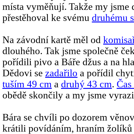
místa vyměňují. Takže my jsme d
přestěhoval ke svému
druhému st
Na závodní kartě měl od
komisa
dlouhého. Tak jsme společně čeka
pořídili pivo a Báře džus a na hl
Dědovi se
zadařilo
a pořídil chy
tuším 49 cm
a
druhý 43 cm
.
Čas 
obědě skončily a my jsme vyrazi
Bára se chvíli po dozorem věno
krátili povídáním, hraním žolíků