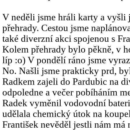
V neděli jsme hráli karty a vyšl
přehrady. Cestou jsme naplánova
také diverzní akci spojenou s F
Kolem přehrady bylo pěkně, v h
líp :o) V pondělí ráno jsme vyra
No. Našli jsme prakticky prd, b
Radkem zajeli do Pardubic na div
odpoledne a večer pobíháním me
Radek vyměnil vodovodní baterie
udělala chemický útok na koupe
František nevěděl jestli nám má