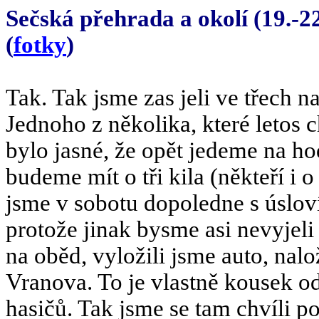
Sečská přehrada a okolí (19.-2
(
fotky
)
Tak. Tak jsme zas jeli ve třech n
Jednoho z několika, které letos ch
bylo jasné, že opět jedeme na ho
budeme mít o tři kila (někteří i 
jsme v sobotu dopoledne s úslo
protože jinak bysme asi nevyjeli
na oběd, vyložili jsme auto, nalo
Vranova. To je vlastně kousek od
hasičů. Tak jsme se tam chvíli pov