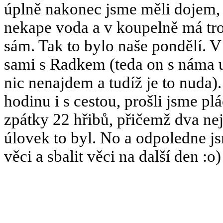
úplně nakonec jsme měli dojem, ž
nekape voda a v koupelně má tro
sám. Tak to bylo naše pondělí. V
sami s Radkem (teda on s náma už
nic nenajdem a tudíž je to nuda).
hodinu i s cestou, prošli jsme p
zpátky 22 hřibů, přičemž dva ne
úlovek to byl. No a odpoledne j
věci a sbalit věci na další den :o)