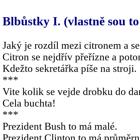
Blbůstky I. (vlastně sou to 
Jaký je rozdíl mezi citronem a s
Citron se nejdřív přeřízne a potom
Kdežto sekretářka píše na stroji.
***
Vite kolik se vejde drobku do d
Cela buchta!
***
Prezident Bush to má malé.
Prezident Clinton to má průměrn