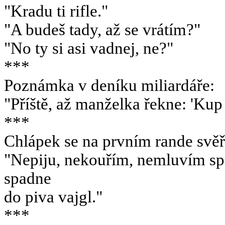
"Kradu ti rifle."
"A budeš tady, až se vrátím?"
"No ty si asi vadnej, ne?"
***
Poznámka v deníku miliardáře:
"Příště, až manželka řekne: 'Kup
***
Chlápek se na prvním rande svěř
"Nepiju, nekouřím, nemluvím spr
spadne
do piva vajgl."
***