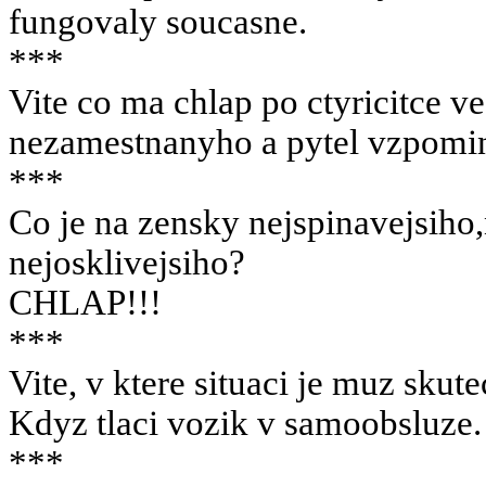
fungovaly soucasne.
***
Vite co ma chlap po ctyricitce v
nezamestnanyho a pytel vzpomi
***
Co je na zensky nejspinavejsiho
nejosklivejsiho?
CHLAP!!!
***
Vite, v ktere situaci je muz skut
Kdyz tlaci vozik v samoobsluze.
***