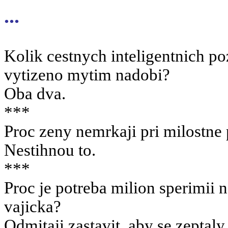
...
Kolik cestnych inteligentnich p
vytizeno mytim nadobi?
Oba dva.
***
Proc zeny nemrkaji pri milostne
Nestihnou to.
***
Proc je potreba milion sperimii 
vajicka?
Odmitaji zastavit, aby se zeptaly