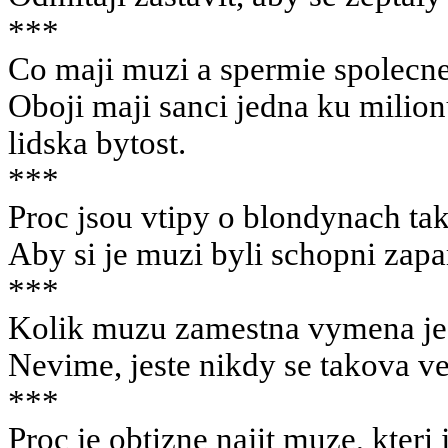
***
Co maji muzi a spermie spolecn
Oboji maji sanci jedna ku milionu
lidska bytost.
***
Proc jsou vtipy o blondynach tak
Aby si je muzi byli schopni zap
***
Kolik muzu zamestna vymena jed
Nevime, jeste nikdy se takova ve
***
Proc je obtizne najit muze, kteri 