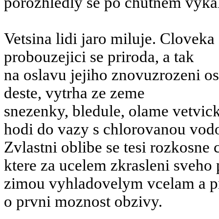
porozhledly se po chutnem vyka
Vetsina lidi jaro miluje. Cloveka
probouzejici se priroda, a tak
na oslavu jejiho znovuzrozeni o
deste, vytrha ze zeme
snezenky, bledule, olame vetvick
hodi do vazy s chlorovanou vod
Zvlastni oblibe se tesi rozkosne 
ktere za ucelem zkrasleni sveho
zimou vyhladovelym vcelam a pr
o prvni moznost obzivy.