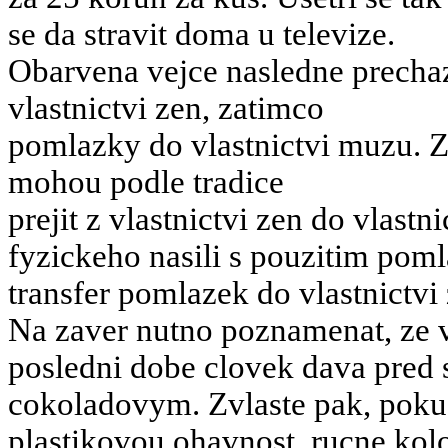
se da stravit doma u televize.
Obarvena vejce nasledne prechaz
vlastnictvi zen, zatimco
pomlazky do vlastnictvi muzu.
Z
mohou podle tradice
prejit z vlastnictvi zen do vlas
fyzickeho nasili s pouzitim pom
transfer pomlazek do vlastnictvi 
Na zaver nutno poznamenat, ze 
posledni dobe clovek dava pred
cokoladovym. Zvlaste pak, poku
plastikovou ohavnost, rucne kol