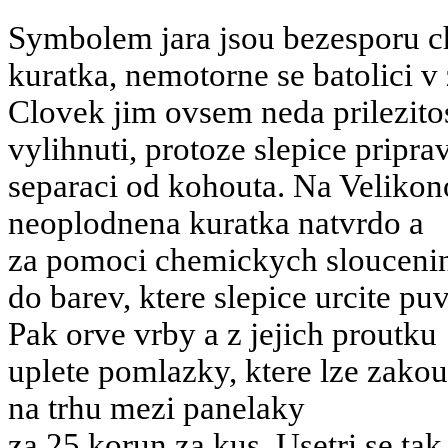
Symbolem jara jsou bezesporu c
kuratka, nemotorne se batolici v 
Clovek jim ovsem neda prilezito
vylihnuti, protoze slepice pripr
separaci od kohouta. Na Velikono
neoplodnena kuratka natvrdo a
za pomoci chemickych sloucenin 
do barev, ktere slepice urcite p
Pak orve vrby a z jejich proutku
uplete pomlazky, ktere lze zakou
na trhu mezi panelaky
za 25 korun za kus. Usetri se tak