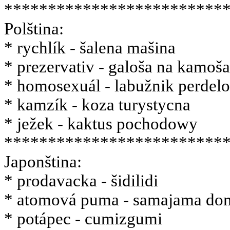
*************************
Polština:
* rychlík - šalena mašina
* prezervativ - galoša na kamoša
* homosexuál - labužnik perdel
* kamzík - koza turystycna
* ježek - kaktus pochodowy
*************************
Japonština:
* prodavacka - šidilidi
* atomová puma - samajama do
* potápec - cumizgumi