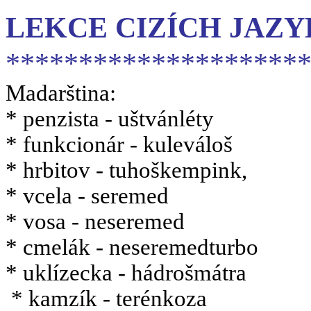
LEKCE CIZ
ÍCH JAZ
********************
Madarština:
* penzista - uštvánléty
* funkcionár - kuleváloš
* hrbitov - tuhoškempink,
* vcela - seremed
* vosa - neseremed
* cmelák - neseremedturbo
* uklízecka - hádrošmátra
* kamzík - terénkoza