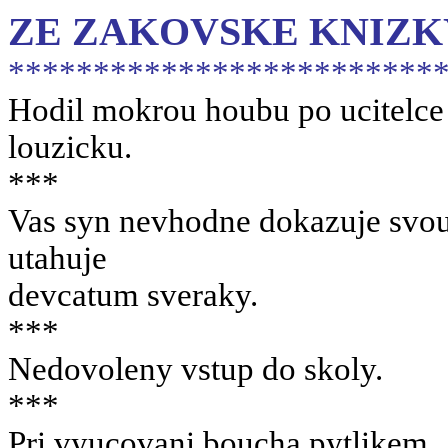
ZE ZAKOVSKE KNIZK
*************************
Hodil mokrou houbu po ucitelce 
louzicku.
***
Vas syn nevhodne dokazuje svou 
utahuje
devcatum sveraky.
***
Nedovoleny vstup do skoly.
***
Pri vyucovani boucha pytlikem.