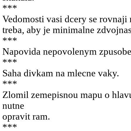
***
Vedomosti vasi dcery se rovnaji
treba, aby je minimalne zdvojnas
***
Napovida nepovolenym zpusob
***
Saha divkam na mlecne vaky.
***
Zlomil zemepisnou mapu o hlavu 
nutne
opravit ram.
***