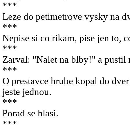
***
Leze do petimetrove vysky na d
***
Nepise si co rikam, pise jen to, c
***
Zarval: "Nalet na blby!" a pusti
***
O prestavce hrube kopal do dver
jeste jednou.
***
Porad se hlasi.
***