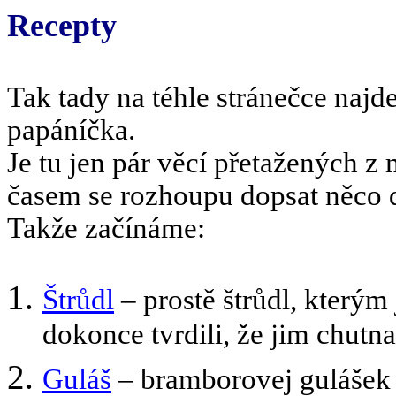
Recepty
Tak tady na téhle stránečce najd
papáníčka.
Je tu jen pár věcí přetažených z
časem se rozhoupu dopsat něco d
Takže začínáme:
Štrůdl
– prostě štrůdl, kterým 
dokonce tvrdili, že jim chutna
Guláš
– bramborovej gulášek t